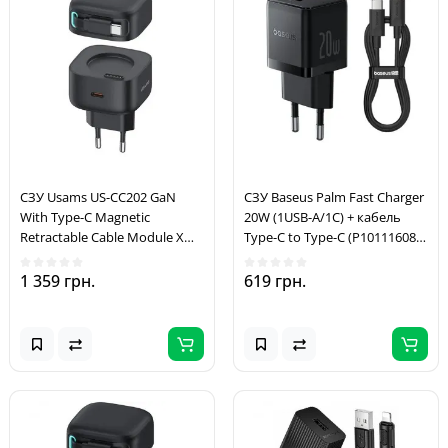
СЗУ Usams US-CC202 GaN
СЗУ Baseus Palm Fast Charger
With Type-C Magnetic
20W (1USB-A/1C) + кабель
Retractable Cable Module XMF
Type-C to Type-C (P10111608)
Ser. 35W (2USB-C) Black
Cluster Black
1 359 грн.
619 грн.