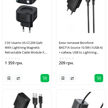
СЗУ Usams US-CC209 GaN
Блок питания Borofone
With Lightning Magnetic
BAS71A Source 10.5W (1USB-A)
Retractable Cable Module XMF
+ кабель USB to Lightning
Ser. 35W (2USB-C) Black
Black
1 359 грн.
209 грн.