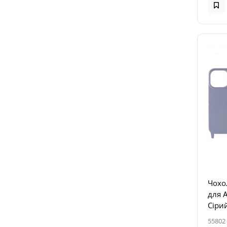
Чохол
для A
Сірий
55802