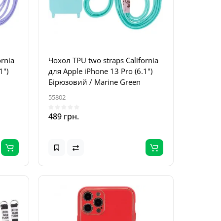
ornia
Чохол TPU two straps California
1")
для Apple iPhone 13 Pro (6.1")
Бірюзовий / Marine Green
55802
489 грн.