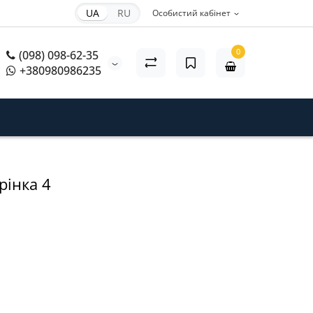
UA
RU
Особистий кабінет
0
(098) 098-62-35
+380980986235
рінка 4