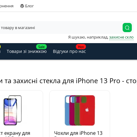
ернення
Блог
Я шукаю, наприклад,
захисне скло
Sale
Hot
и
Товари зі знижкою
Відгуки про нас
 та захисні стекла для iPhone 13 Pro - сто
т екрану для
Чохли для iPhone 13