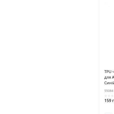
TPU ч
для A
Синій
55084
159 