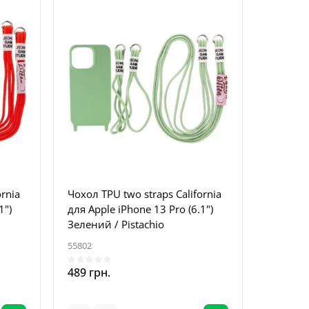
ornia
Чохол TPU two straps California
1")
для Apple iPhone 13 Pro (6.1")
Зелений / Pistachio
55802
489 грн.