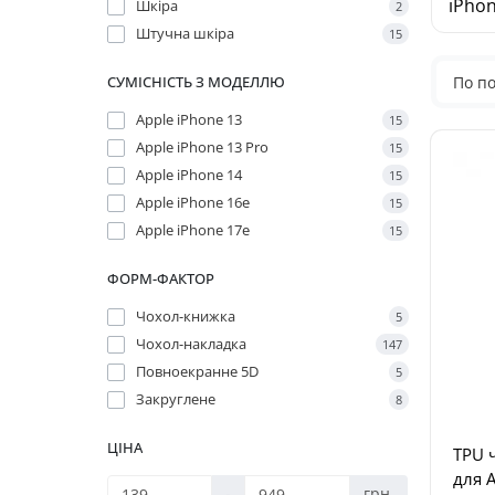
iPhon
Шкіра
2
Штучна шкіра
15
СУМІСНІСТЬ З МОДЕЛЛЮ
По п
Apple iPhone 13
15
Apple iPhone 13 Pro
15
Apple iPhone 14
15
Apple iPhone 16e
15
Apple iPhone 17e
15
ФОРМ-ФАКТОР
Чохол-книжка
5
Чохол-накладка
147
Повноекранне 5D
5
Закруглене
8
ЦІНА
TPU ч
для A
-
грн.