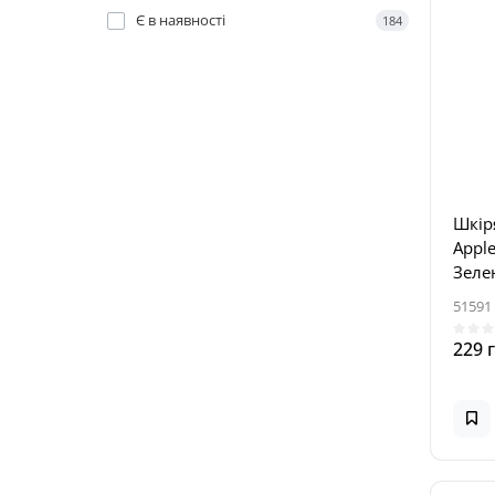
Є в наявності
184
Шкір
Apple
Зелен
51591
229 