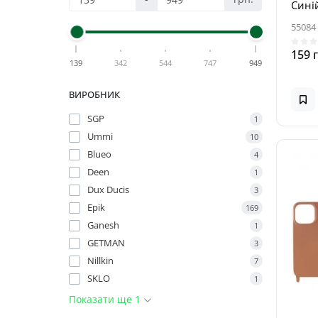
Синій
55084
159 
139
342
544
747
949
ВИРОБНИК
SGP
1
Ummi
10
Blueo
4
Deen
1
Dux Ducis
3
Epik
169
Ganesh
1
GETMAN
3
Nillkin
7
SKLO
1
Показати ще 1