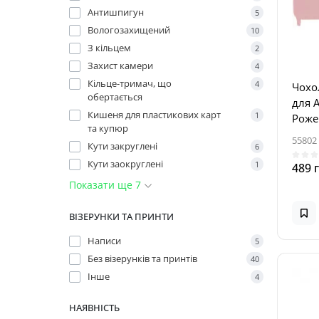
Антишпигун
5
Вологозахищений
10
З кільцем
2
Захист камери
4
Кільце-тримач, що
4
Чохол
обертається
для A
Кишеня для пластикових карт
1
Роже
та купюр
55802
Кути закруглені
6
Кути заокруглені
1
489 
Показати ще 7
ВІЗЕРУНКИ ТА ПРИНТИ
Написи
5
Без візерунків та принтів
40
Інше
4
НАЯВНІСТЬ