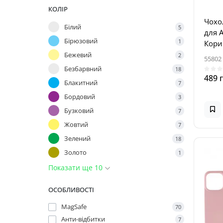
КОЛІР
Чохол
Білий
5
для A
Бірюзовий
1
Кори
Бежевий
2
55802
Безбарвний
18
489 
Блакитний
7
Бордовий
3
Бузковий
7
Жовтий
7
Зелений
18
Золото
1
Показати ще 10
ОСОБЛИВОСТІ
MagSafe
70
Анти-відбитки
7