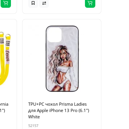
ornia
TPU+PC чохол Prisma Ladies
1")
для Apple iPhone 13 Pro (6.1")
White
52157