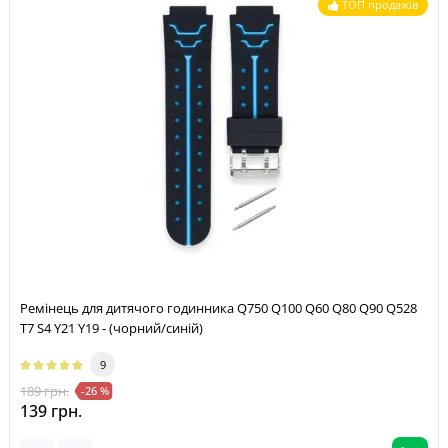
ТОП продажів
Ремінець для дитячого годинника Q750 Q100 Q60 Q80 Q90 Q528
T7 S4 Y21 Y19 - (чорний/синій)
9
189 грн.
-26 %
139 грн.