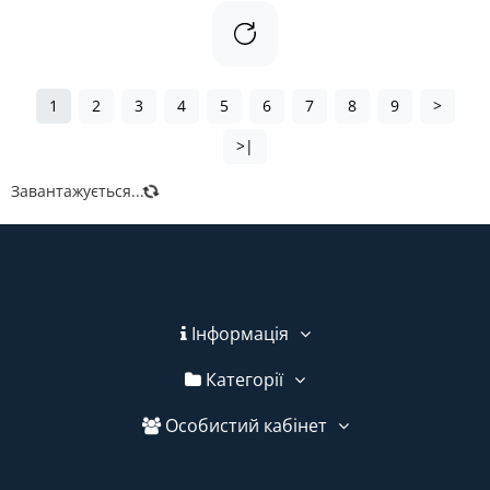
1
2
3
4
5
6
7
8
9
>
>|
Завантажується...
Інформація
Категорії
Особистий кабінет