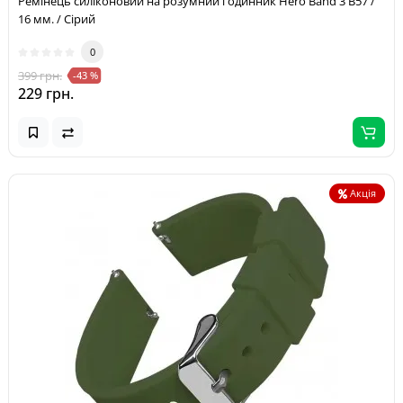
Ремінець силіконовий на розумний годинник Hero Band 3 B57 /
16 мм. / Сірий
0
399 грн.
-43 %
229 грн.
Акція