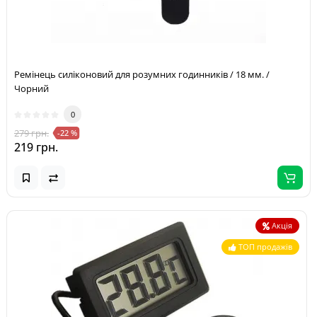
Ремінець силіконовий для розумних годинників / 18 мм. /
Чорний
0
279 грн.
-22 %
219 грн.
Акція
ТОП продажів