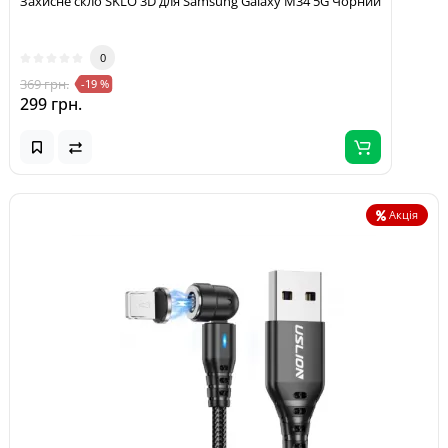
Захисне скло SKLO 3D для Samsung Galaxy M34 5G Чорний
0
369 грн.
-19 %
299 грн.
Акція