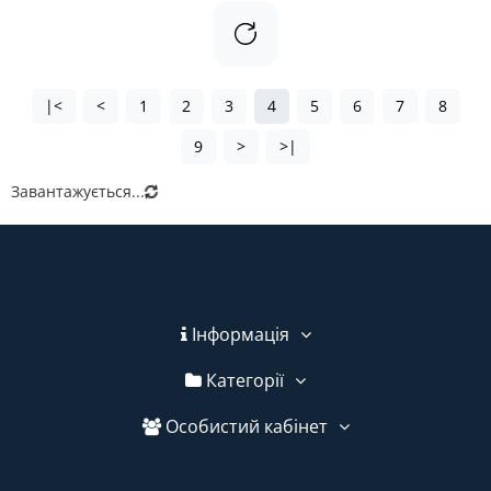
|<
<
1
2
3
4
5
6
7
8
9
>
>|
Завантажується...
Інформація
Категорії
Особистий кабінет