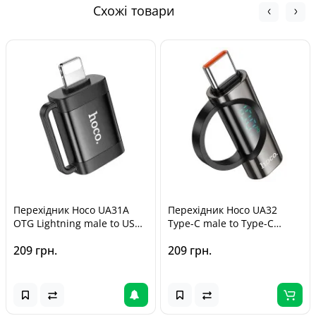
моменту покупки, відповідно до Закону України «Про
Кур'єром Нової Пошти - від 140 грн
Схожі товари
захист прав споживачів».
Перехідник Hoco UA31A
Перехідник Hoco UA32
OTG Lightning male to USB
Type-C male to Type-C
female Black
female display adapter
209 грн.
209 грн.
Black