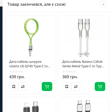
Товар закінчився, але є схожі
×
Інформація
Категорії
Особистий кабінет
Дата кабель-шнурок
Дата кабель Baseus Cafule
Usams US-SJ745 Type-C to
Series Metal Type-C to Type-
Type-C 60W (1.2m) Green
C 100W (1m) (CATJK-C) Білий
(098) 098-6235
439 грн.
369 грн.
+380980986235
info@smartera.com.ua
Пн-Сб з 09:00 до 18:00,
Нд - вихідний