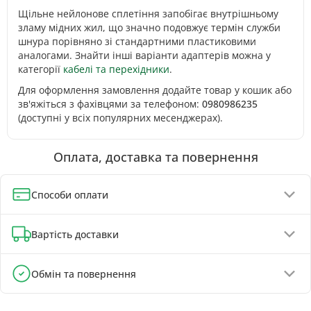
Щільне нейлонове сплетіння запобігає внутрішньому
зламу мідних жил, що значно подовжує термін служби
шнура порівняно зі стандартними пластиковими
аналогами. Знайти інші варіанти адаптерів можна у
категорії
кабелі та перехідники
.
Для оформлення замовлення додайте товар у кошик або
зв'яжіться з фахівцями за телефоном:
0980986235
(доступні у всіх популярних месенджерах).
Оплата, доставка та повернення
Способи оплати
Оплата при отриманні (до 130 грн - повна передплата)
Вартість доставки
Онлайн-оплата карткою, GPay, ApplePay
Оплата на реквізити IBAN - знижка 5%
Відділення Укрпошти - від 60 грн
Обмін та повернення
Відділення Нової Пошти - від 90 грн
Обмін та повернення товару можливі протягом
Поштомати Нової Пошти - від 100 грн
30 днів
з