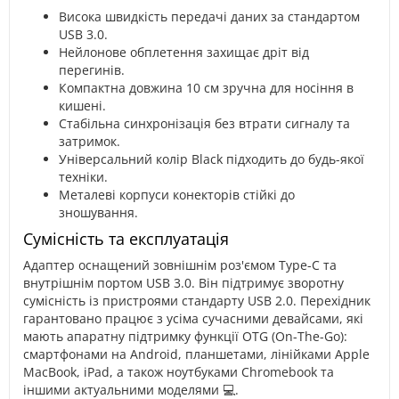
Висока швидкість передачі даних за стандартом
USB 3.0.
Нейлонове обплетення захищає дріт від
перегинів.
Компактна довжина 10 см зручна для носіння в
кишені.
Стабільна синхронізація без втрати сигналу та
затримок.
Універсальний колір Black підходить до будь-якої
техніки.
Металеві корпуси конекторів стійкі до
зношування.
Сумісність та експлуатація
Адаптер оснащений зовнішнім роз'ємом Type-C та
внутрішнім портом USB 3.0. Він підтримує зворотну
сумісність із пристроями стандарту USB 2.0. Перехідник
гарантовано працює з усіма сучасними девайсами, які
мають апаратну підтримку функції OTG (On-The-Go):
смартфонами на Android, планшетами, лінійками Apple
MacBook, iPad, а також ноутбуками Chromebook та
іншими актуальними моделями 💻.