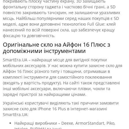
покривають плоску частину екрану, 3D захищають
фронтальну сторону гаджета і частково бічні грані, а 5D
повністю закривають тачскрин, не залишаючи уразливих
місць. Найбільш популярними серед наших покупців є 5D
моделі, адже вони доповнені технологією Full Glue: клей
нанесений по всій поверхні скла, що забезпечує кращу
фіксацію та довговічність.
Оригінальне скло на Айфон 16 Плюс з
допоміжними інструментами
SmartEra.UA – найкраще місце для вигідної покупки
мобільних аксесуарів. У нас можна купити захисне скло для
Айфон 16 Плюс різного типу і товщини, отримавши в
комплекті інструменти для самостійного поклеювання
(входять у вартість продукту). На сайті також представлені
інші мобільні аксесуари, включаючи плівки, чохли та
зарядні пристрої за найкращими цінами.
Українські користувачі виділяють такі причини замовити
захисне скло для iPhone 16 Plus в інтернет-магазині
SmartEra.UA:
Найкращі виробники – Deexe, ArmorStandart, Piko,
Intaleo, RURIHAI та інші;