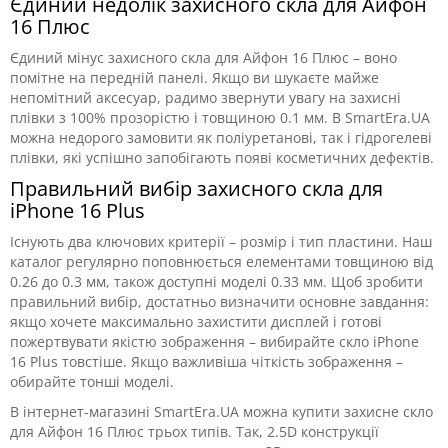
Єдиний недолік захисного скла для Айфон
16 Плюс
Єдиний мінус захисного скла для Айфон 16 Плюс – воно
помітне на передній панелі. Якщо ви шукаєте майже
непомітний аксесуар, радимо звернути увагу на захисні
плівки з 100% прозорістю і товщиною 0.1 мм. В SmartEra.UA
можна недорого замовити як поліуретанові, так і гідрогелеві
плівки, які успішно запобігають появі косметичних дефектів.
Правильний вибір захисного скла для
iPhone 16 Plus
Існують два ключових критерії – розмір і тип пластини. Наш
каталог регулярно поповнюється елементами товщиною від
0.26 до 0.3 мм, також доступні моделі 0.33 мм. Щоб зробити
правильний вибір, достатньо визначити основне завдання:
якщо хочете максимально захистити дисплей і готові
пожертвувати якістю зображення – вибирайте скло iPhone
16 Plus товстіше. Якщо важливіша чіткість зображення –
обирайте тонші моделі.
В інтернет-магазині SmartEra.UA можна купити захисне скло
для Айфон 16 Плюс трьох типів. Так, 2.5D конструкції