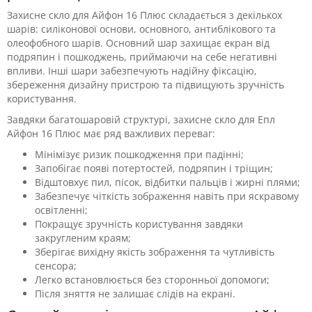
Захисне скло для Айфон 16 Плюс складається з декількох
шарів: силіконової основи, основного, антиблікового та
олеофобного шарів. Основний шар захищає екран від
подряпин і пошкоджень, приймаючи на себе негативні
впливи. Інші шари забезпечують надійну фіксацію,
збереження дизайну пристрою та підвищують зручність
користування.
Завдяки багатошаровій структурі, захисне скло для Епл
Айфон 16 Плюс має ряд важливих переваг:
Мінімізує ризик пошкодження при падінні;
Запобігає появі потертостей, подряпин і тріщин;
Відштовхує пил, пісок, відбитки пальців і жирні плями;
Забезпечує чіткість зображення навіть при яскравому
освітленні;
Покращує зручність користування завдяки
закругленим краям;
Зберігає вихідну якість зображення та чутливість
сенсора;
Легко встановлюється без сторонньої допомоги;
Після зняття не залишає слідів на екрані.