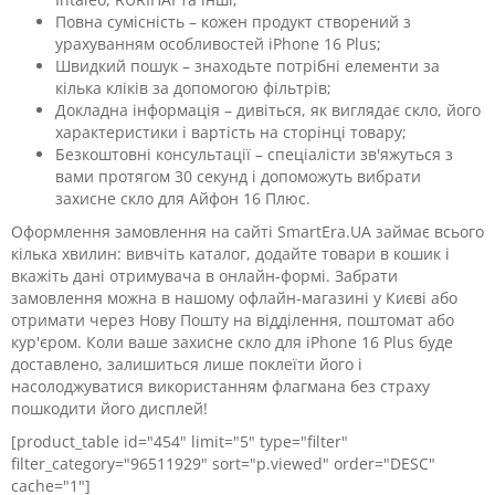
Повна сумісність – кожен продукт створений з
урахуванням особливостей iPhone 16 Plus;
Швидкий пошук – знаходьте потрібні елементи за
кілька кліків за допомогою фільтрів;
Докладна інформація – дивіться, як виглядає скло, його
характеристики і вартість на сторінці товару;
Безкоштовні консультації – спеціалісти зв'яжуться з
вами протягом 30 секунд і допоможуть вибрати
захисне скло для Айфон 16 Плюс.
Оформлення замовлення на сайті SmartEra.UA займає всього
кілька хвилин: вивчіть каталог, додайте товари в кошик і
вкажіть дані отримувача в онлайн-формі. Забрати
замовлення можна в нашому офлайн-магазині у Києві або
отримати через Нову Пошту на відділення, поштомат або
кур'єром. Коли ваше захисне скло для iPhone 16 Plus буде
доставлено, залишиться лише поклеїти його і
насолоджуватися використанням флагмана без страху
пошкодити його дисплей!
[product_table id="454" limit="5" type="filter"
filter_category="96511929" sort="p.viewed" order="DESC"
cache="1"]