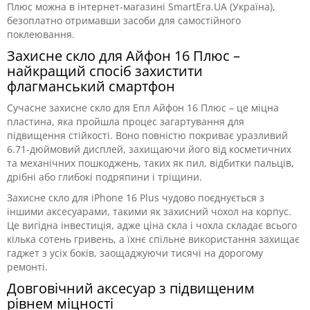
Плюс можна в інтернет-магазині SmartEra.UA (Україна),
безоплатно отримавши засоби для самостійного
поклеювання.
Захисне скло для Айфон 16 Плюс –
найкращий спосіб захистити
флагманський смартфон
Сучасне захисне скло для Епл Айфон 16 Плюс – це міцна
пластина, яка пройшла процес загартування для
підвищення стійкості. Воно повністю покриває уразливий
6.71-дюймовий дисплей, захищаючи його від косметичних
та механічних пошкоджень, таких як пил, відбитки пальців,
дрібні або глибокі подряпини і тріщини.
Захисне скло для iPhone 16 Plus чудово поєднується з
іншими аксесуарами, такими як захисний чохол на корпус.
Це вигідна інвестиція, адже ціна скла і чохла складає всього
кілька сотень гривень, а їхнє спільне використання захищає
гаджет з усіх боків, заощаджуючи тисячі на дорогому
ремонті.
Довговічний аксесуар з підвищеним
рівнем міцності