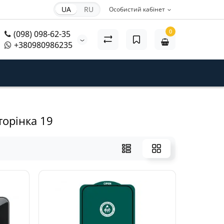
UA
RU
Особистий кабінет
0
(098) 098-62-35
+380980986235
торінка 19