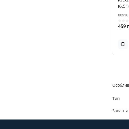
(6.5"
80916
459 
Особлив
Тип
Завантаж