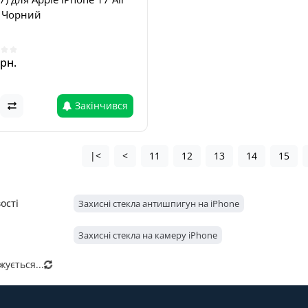
) Чорний
грн.
Закінчився
|<
<
11
12
13
14
15
ості
Захисні стекла антишпигун на iPhone
Захисні стекла на камеру iPhone
ується...