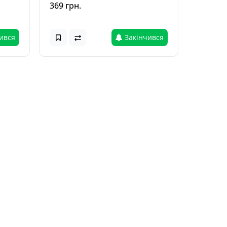
369 грн.
ився
Закінчився