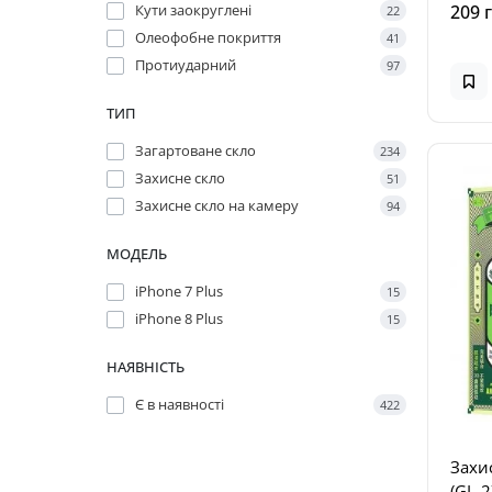
Кути заокруглені
209 
22
Олеофобне покриття
41
Протиударний
97
ТИП
Загартоване скло
234
Захисне скло
51
Захисне скло на камеру
94
МОДЕЛЬ
iPhone 7 Plus
15
iPhone 8 Plus
15
НАЯВНІСТЬ
Є в наявності
422
Захи
(GL-2