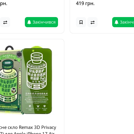
грн.
419 грн.
Закінчився
Закінч
сне скло Remax 3D Privacy
7) для Apple iPhone 17 Air