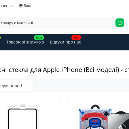
ернення
Блог
Sale
Hot
и
Товари зі знижкою
Відгуки про нас
ні стекла для Apple iPhone (Всі моделі) - с
опулярності