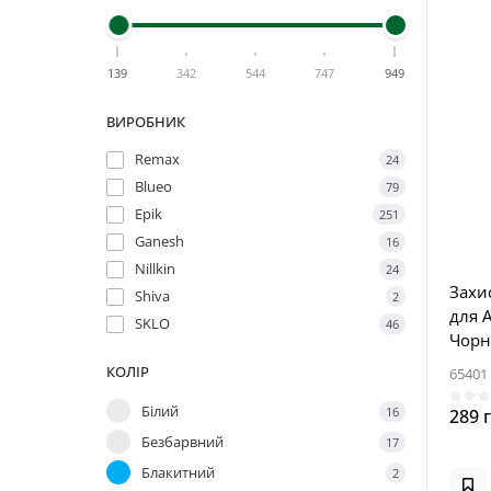
139
342
544
747
949
ВИРОБНИК
Remax
24
Blueo
79
Epik
251
Ganesh
16
Nillkin
24
Захис
Shiva
2
для A
SKLO
46
Чор
КОЛІР
65401
Білий
16
289 
Безбарвний
17
Блакитний
2