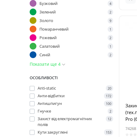
Бузковий
4
Зелений
2
Золото
9
Помаранчевий
1
Рожевий
2
Салатовий
1
Синій
2
Показати ще 4
ОСОБЛИВОСТІ
Anti-static
20
Анти-відбитки
172
Антишпигун
100
Захи
Гнучке
2
(тех.
Захист від електромагнітних
Pro (
12
полів
74268
Кути закруглені
153