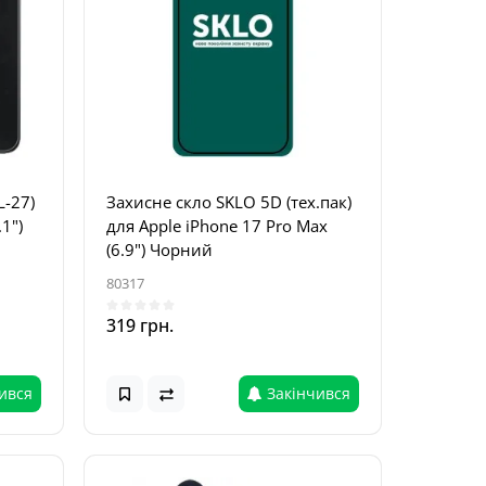
L-27)
Захисне скло SKLO 5D (тех.пак)
.1")
для Apple iPhone 17 Pro Max
(6.9") Чорний
80317
319 грн.
ився
Закінчився