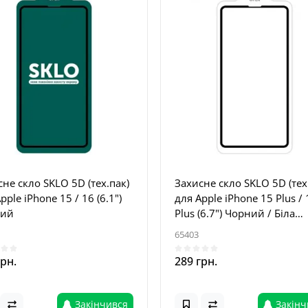
не скло SKLO 5D (тех.пак)
Захисне скло SKLO 5D (тех
pple iPhone 15 / 16 (6.1")
для Apple iPhone 15 Plus / 
ний
Plus (6.7") Чорний / Біла
підкладка
65403
грн.
289 грн.
Закінчився
Закінч