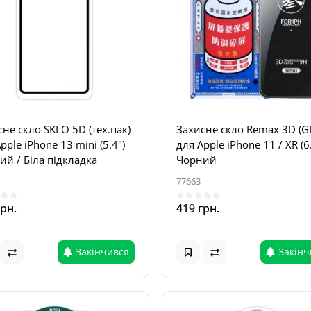
не скло SKLO 5D (тех.пак)
Захисне скло Remax 3D (G
pple iPhone 13 mini (5.4")
для Apple iPhone 11 / XR (6
ий / Біла підкладка
Чорний
77663
грн.
419 грн.
Закінчився
Закінч