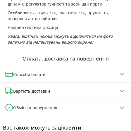
динамік, регулятор гучності та зовнішні порти
Особливость -
гнучкість, еластичність, пружність,
поверхня анти-відбитки
Надійна система фіксації
Увага: відтінки чохлів можуть відрізнятися на фото
залежно від налаштувань вашого екрана!
Оплата, доставка та повернення
Способи оплати
Оплата при отриманні (до 130 грн - повна передплата)
Вартість доставки
Онлайн-оплата карткою, GPay, ApplePay
Оплата на реквізити IBAN - знижка 5%
Відділення Нової Пошти - від 90 грн
Обмін та повернення
Поштомати Нової Пошти - від 100 грн
Обмін та повернення товару можливі протягом
Кур'єром Нової Пошти - від 140 грн
30 днів
з
моменту покупки, відповідно до Закону України «Про
Вас також можуть зацікавити: