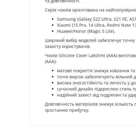
та довговічності.
Серія чохлів орієнтована на найпопулярні
Samsung (Galaxy S22 Ultra, S21 FE, A51
Xiaomi (15 Pro, 14 Ultra, Redmi Note 13
Huawei/Honor (Magic 5 Lite).
Широкий вибір моделей забезпечує точну в
захисту користувачів.
Чохли Silicone Cover Lakshmi (AAA) вигото
(AAA):
матове покриття знижує ковзання та
точні вирізи забезпечують вільний д
висока зносостійкість та легкість у до
сучасний дизайн підкреслює стиль 
надійний захист від подряпин та уда
Довговічність матеріалів знижує кількість
зростанню прибутку.