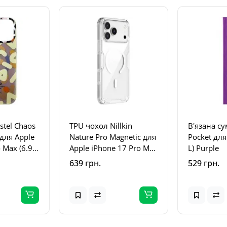
stel Chaos
TPU чохол Nillkin
В'язана су
 для Apple
Nature Pro Magnetic для
Pocket для
 Max (6.9")
Apple iPhone 17 Pro Max
L) Purple
(6.9") Безбарвний
639 грн.
529 грн.
(прозорий)