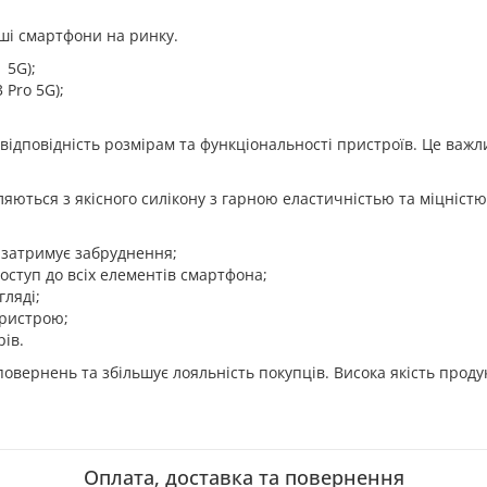
ші смартфони на ринку.
 5G);
 Pro 5G);
ідповідність розмірам та функціональності пристроїв. Це важ
вляються з якісного силікону з гарною еластичністью та міцністю
 затримує забруднення;
оступ до всіх елементів смартфона;
гляді;
пристрою;
рів.
 повернень та збільшує лояльність покупців. Висока якість прод
Оплата, доставка та повернення