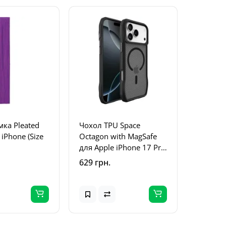
мка Pleated
Чохол TPU Space
 iPhone (Size
Octagon with MagSafe
для Apple iPhone 17 Pro
Max (6.9") Carbon Black
629 грн.