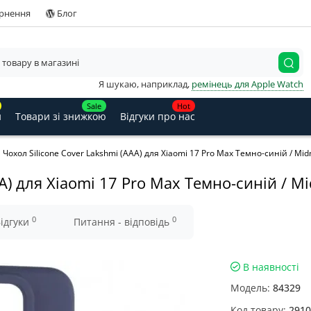
ернення
Блог
Я шукаю, наприклад,
ремінець для Apple Watch
Sale
Hot
и
Товари зі знижкою
Відгуки про нас
Чохол Silicone Cover Lakshmi (AAA) для Xiaomi 17 Pro Max Темно-синій / Midn
A) для Xiaomi 17 Pro Max Темно-синій / Mi
0
0
ідгуки
Питання - відповідь
В наявності
Модель:
84329
Код товару:
2910