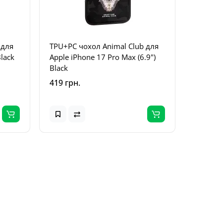
 для
TPU+PC чохол Animal Club для
Чохол S
Black
Apple iPhone 17 Pro Max (6.9")
Protect
Black
Apple i
Бузкови
419 грн.
209 грн