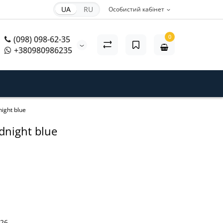
UA
RU
Особистий кабінет
0
(098) 098-62-35
+380980986235
ight blue
dnight blue
26