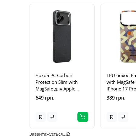
Чохол PC Carbon
TPU чохол Pa
Protection Slim with
with MagSafe
MagSafe для Apple
iPhone 17 Pro
iPhone 17 Pro Max (6.9")
Biege
649 грн.
389 грн.
Black
Завантажується...