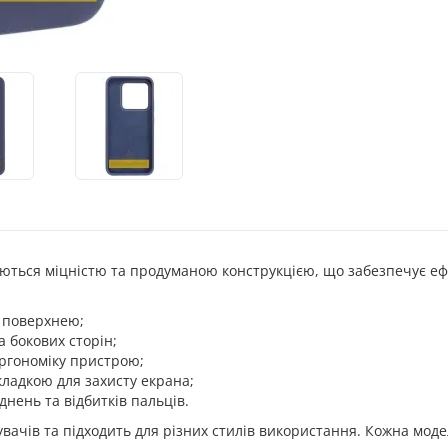
зняються міцністю та продуманою конструкцією, що забезпечує е
ю поверхнею;
а бокових сторін;
ергономіку пристрою;
кладкою для захисту екрана;
днень та відбитків пальців.
вачів та підходить для різних стилів використання. Кожна моде