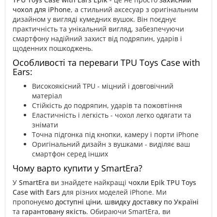
чохол для iPhone
, а стильний аксесуар з оригінальним
дизайном у вигляді кумедних вушок. Він поєднує
практичність та унікальний вигляд, забезпечуючи
смартфону надійний захист від подряпин, ударів і
щоденних пошкоджень.
Особливості та переваги TPU Toys Case with
Ears:
Високоякісний TPU - міцний і довговічний
матеріал
Стійкість до подряпин, ударів та пожовтіння
Еластичність і легкість - чохол легко одягати та
знімати
Точна підгонка під кнопки, камеру і порти iPhone
Оригінальний дизайн з вушками - виділяє ваш
смартфон серед інших
Чому варто купити у SmartEra?
У
SmartEra
ви знайдете найкращі
чохли Epik TPU Toys
Case with Ears
для різних моделей iPhone. Ми
пропонуємо
доступні ціни
,
швидку доставку по Україні
та
гарантовану якість
. Обираючи SmartEra, ви