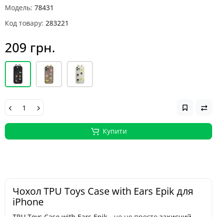
Модель:
78431
Код товару:
283221
209 грн.
Купити
Чохол TPU Toys Case with Ears Epik для
iPhone
TPU Toys Case with Ears Epik
- це не просто
захисний