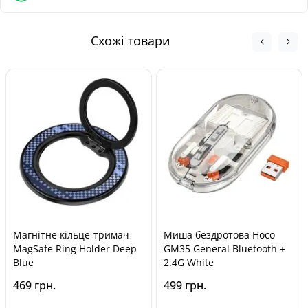
Поштомати Нової Пошти - від 100 грн
Обмін та повернення товару можливі протягом
Кур'єром Нової Пошти - від 140 грн
30 днів
з
моменту покупки, відповідно до Закону України «Про
Схожі товари
захист прав споживачів».
Магнітне кільце-тримач
Миша бездротова Hoco
MagSafe Ring Holder Deep
GM35 General Bluetooth +
Blue
2.4G White
469 грн.
499 грн.