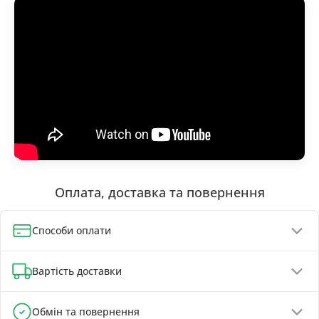
Оплата, доставка та повернення
Способи оплати
Оплата при отриманні (до 130 грн - повна передплата)
Вартість доставки
Онлайн-оплата карткою, GPay, ApplePay
Оплата на реквізити IBAN - знижка 5%
Відділення Нової Пошти - від 90 грн
Обмін та повернення