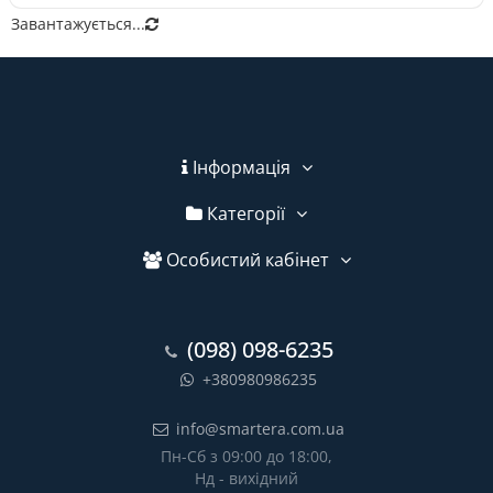
Завантажується...
Інформація
Категорії
Особистий кабінет
(098) 098-6235
+380980986235
info@smartera.com.ua
Пн-Сб з 09:00 до 18:00,
Нд - вихідний