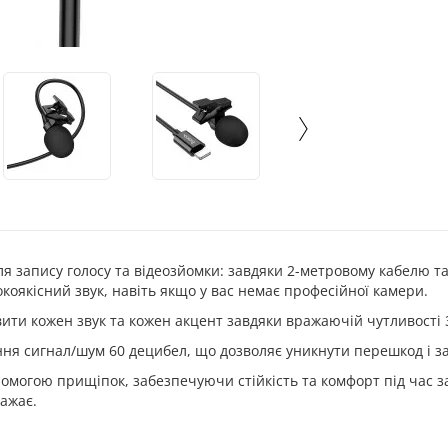
 запису голосу та відеозйомки: завдяки 2-метровому кабелю та 
коякісний звук, навіть якщо у вас немає професійної камери.
ити кожен звук та кожен акцент завдяки вражаючій чутливості 
ення сигнал/шум 60 децибел, що дозволяє уникнути перешкод і 
помогою прищіпок, забезпечуючи стійкість та комфорт під час з
важає.