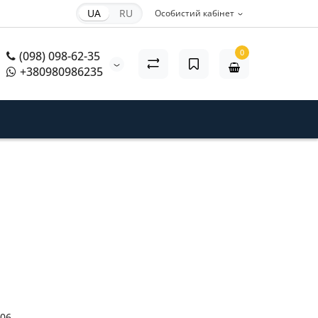
UA
RU
Особистий кабінет
0
(098) 098-62-35
+380980986235
06