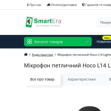
Про нас
Оплата/доставка
Гарантія та пов
New
Каталог товарів
Новинк
Аудіо пристрої
Мікрофон петличний Hoco L14 Lightn
Мікрофон петличний Hoco L14 Li
Все про товар
Характеристики
В