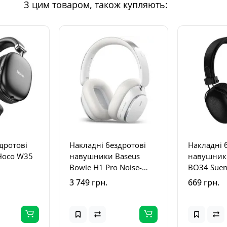
З цим товаром, також купляють:
дротові
Накладні бездротові
Накладні 
Hoco W35
навушники Baseus
навушник
Bowie H1 Pro Noise-
BO34 Suen
Cancellation
3 749 грн.
669 грн.
(A00050601) Moon
White