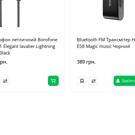
офон петличний Borofone
Bluetooth FM Трансмітер 
 Elegant lavalier Lightning
E58 Magic music Чорний
Black
грн.
389 грн.
Закін