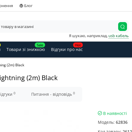
ернення
Блог
Я шукаю, наприклад,
usb кабель
Sale
Hot
и
Товари зі знижкою
Відгуки про нас
ing (2m) Black
ghtning (2m) Black
0
0
ідгуки
Питання - відповідь
В наявності
Модель:
62836
Код товару:
2612