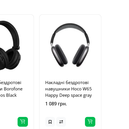
бездротові
Накладні бездротові
и Borofone
навушники Hoco W65
os Black
Happy Deep space gray
1 089 грн.