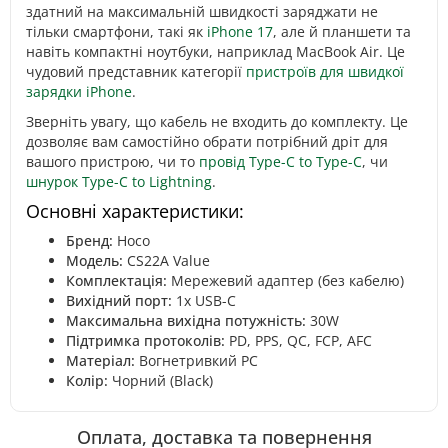
здатний на максимальній швидкості заряджати не
тільки смартфони, такі як
iPhone 17
, але й планшети та
навіть компактні ноутбуки, наприклад MacBook Air. Це
чудовий представник категорії
пристроїв для швидкої
зарядки iPhone
.
Зверніть увагу, що кабель не входить до комплекту. Це
дозволяє вам самостійно обрати потрібний дріт для
вашого пристрою, чи то
провід Type-C to Type-C
, чи
шнурок Type-C to Lightning
.
Основні характеристики:
Бренд:
Hoco
Модель:
CS22A Value
Комплектація:
Мережевий адаптер (без кабелю)
Вихідний порт:
1x USB-C
Максимальна вихідна потужність:
30W
Підтримка протоколів:
PD, PPS, QC, FCP, AFC
Матеріал:
Вогнетривкий PC
Колір:
Чорний (Black)
Оплата, доставка та повернення