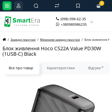
0
(098) 098-62-35
+380980986235
Зарядні пристрої
Мережеві зарядні пристрої
Блок живлення Hoc
Блок живлення Hoco CS22A Value PD30W
(1USB-C) Black
0
Все про товар
Характеристики
Відгуки