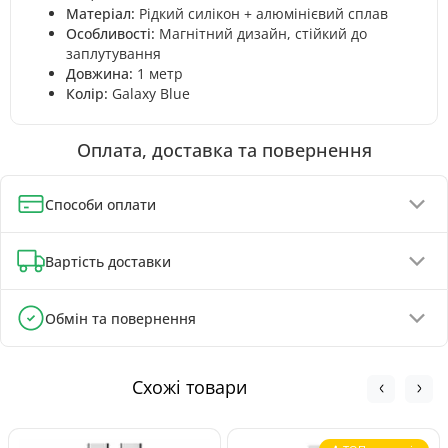
Матеріал:
Рідкий силікон + алюмінієвий сплав
Особливості:
Магнітний дизайн, стійкий до
заплутування
Довжина:
1 метр
Колір:
Galaxy Blue
Оплата, доставка та повернення
Способи оплати
Оплата при отриманні (до 130 грн - повна передплата)
Вартість доставки
Онлайн-оплата карткою, GPay, ApplePay
Оплата на реквізити IBAN - знижка 5%
Відділення Нової Пошти - від 90 грн
Обмін та повернення
Поштомати Нової Пошти - від 100 грн
Обмін та повернення товару можливі протягом
Кур'єром Нової Пошти - від 140 грн
30 днів
з
моменту покупки, відповідно до Закону України «Про
Схожі товари
захист прав споживачів».