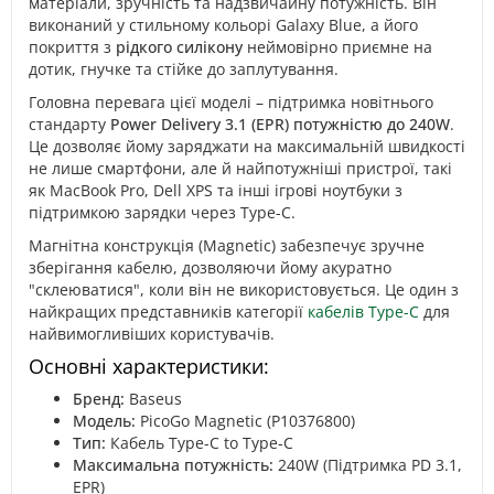
матеріали, зручність та надзвичайну потужність. Він
виконаний у стильному кольорі Galaxy Blue, а його
покриття з
рідкого силікону
неймовірно приємне на
дотик, гнучке та стійке до заплутування.
Головна перевага цієї моделі – підтримка новітнього
стандарту
Power Delivery 3.1 (EPR) потужністю до 240W
.
Це дозволяє йому заряджати на максимальній швидкості
не лише смартфони, але й найпотужніші пристрої, такі
як MacBook Pro, Dell XPS та інші ігрові ноутбуки з
підтримкою зарядки через Type-C.
Магнітна конструкція (Magnetic) забезпечує зручне
зберігання кабелю, дозволяючи йому акуратно
"склеюватися", коли він не використовується. Це один з
найкращих представників категорії
кабелів Type-C
для
найвимогливіших користувачів.
Основні характеристики:
Бренд:
Baseus
Модель:
PicoGo Magnetic (P10376800)
Тип:
Кабель Type-C to Type-C
Максимальна потужність:
240W (Підтримка PD 3.1,
EPR)