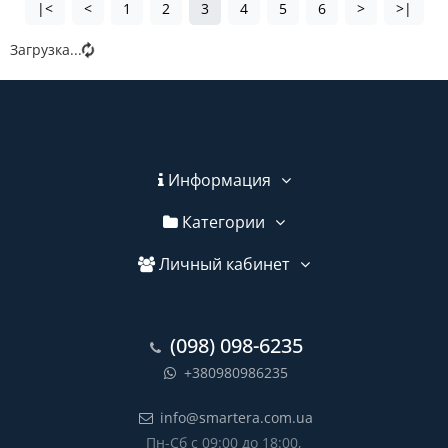
|<
<
1
2
3
4
5
6
>
>|
Загрузка...
Информация
Категории
Личный кабинет
(098) 098-6235
+380980986235
info@smartera.com.ua
Пн-Сб с 09:00 до 18:00,