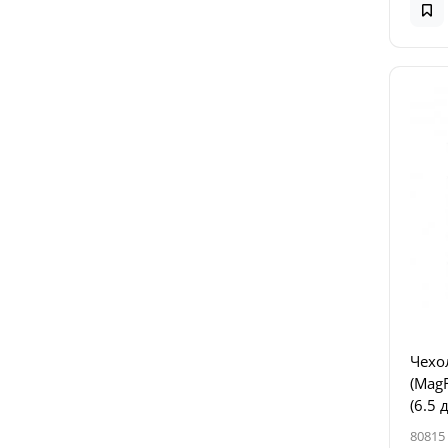
Чехол
(MagF
(6.5 
80815