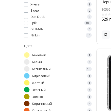
Черн
X-level
1
80566
Blueo
2
Dux Ducis
5
529 
Epik
185
GETMAN
6
Nillkin
14
ЦВЕТ
Бежевый
1
Белый
8
Бесцветный
10
Бирюзовый
1
Желтый
1
Зеленый
4
Золото
1
Коричневый
4
Оранжевый
1