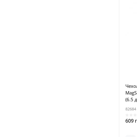
Чехол
MagSa
(6.5 
82684
609 