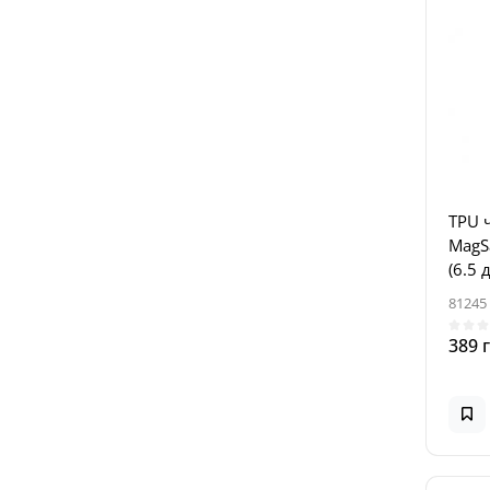
TPU ч
MagSa
(6.5 
81245
389 