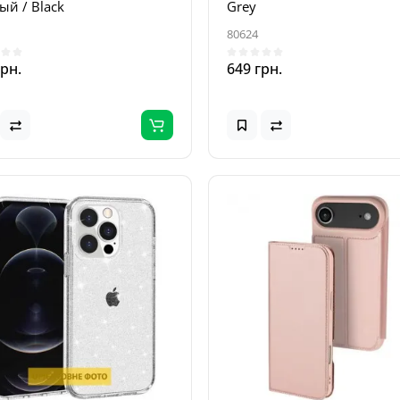
ый / Black
Grey
80624
грн.
649 грн.