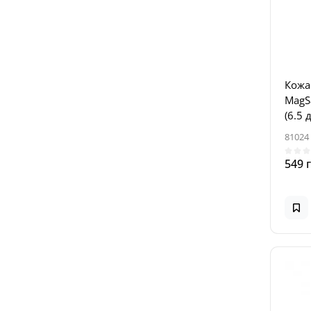
Кожа
MagSa
(6.5 
81024
549 