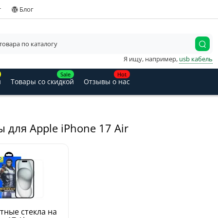
т
Блог
Я ищу, например,
usb кабель
Sale
Hot
и
Товары со скидкой
Отзывы о нас
 для Apple iPhone 17 Air
тные стекла на