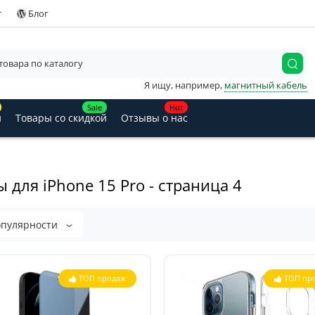
т
Блог
Я ищу, например,
магнитный кабель
Sale
Hot
и
Товары со скидкой
Отзывы о нас
 для iPhone 15 Pro - страница 4
опулярности
ТОП продаж
ТОП пр