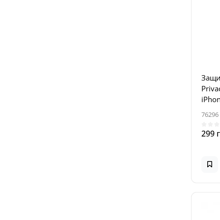
Защи
Priva
iPhon
Чер
76296
299 