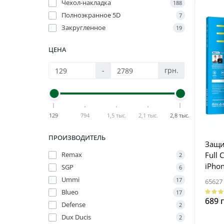
Чехол-накладка
188
Полноэкранное 5D
7
Закругленное
19
ЦЕНА
-
грн.
129
794
1,5 тыс.
2,1 тыс.
2,8 тыс.
ПРОИЗВОДИТЕЛЬ
Защи
Full 
Remax
2
iPhon
SGP
6
Чер
Ummi
17
65627
Blueo
17
689 
Defense
2
Dux Ducis
2