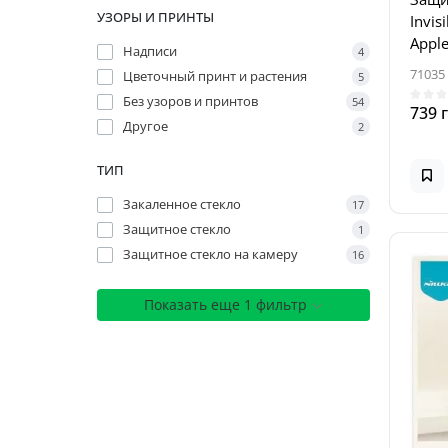
УЗОРЫ И ПРИНТЫ
Invis
Apple
Надписи
4
Чер
71035
Цветочный принт и растения
5
Без узоров и принтов
54
739 
Другое
2
ТИП
Закаленное стекло
17
Защитное стекло
1
Защитное стекло на камеру
16
Показать еще 1 фильтр