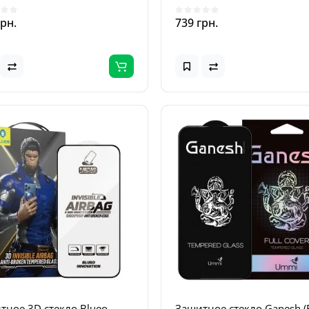
грн.
739 грн.
тное 3D стекло Blueo
Защитное стекло Ganesh (F