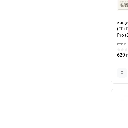
Защит
(CP+P
Pro 
65619
629 