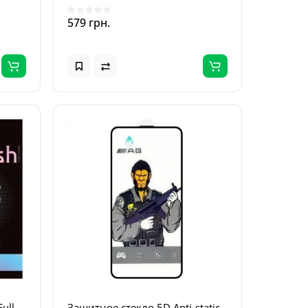
579 грн.
ull
Защитное стекло 5D Anti-static