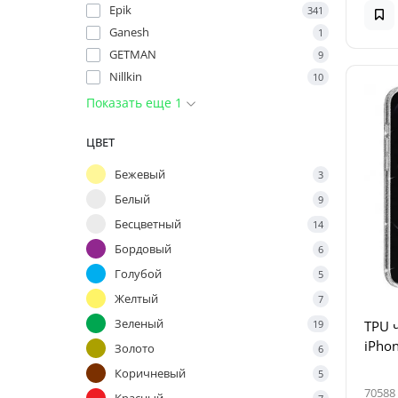
Epik
341
Ganesh
1
GETMAN
9
Nillkin
10
Показать еще 1
ЦВЕТ
Бежевый
3
Белый
9
Бесцветный
14
Бордовый
6
Голубой
5
Желтый
7
Зеленый
19
TPU 
iPhon
Золото
6
Коричневый
5
70588
Красный