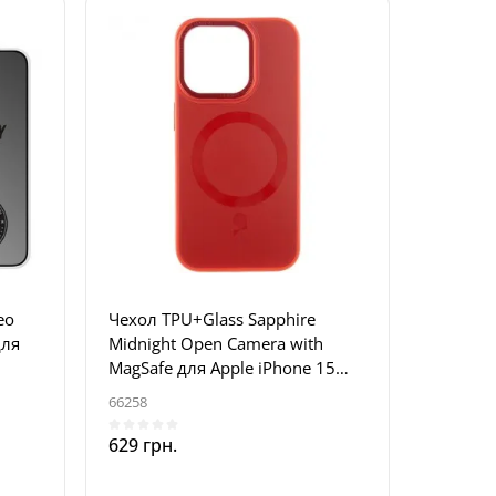
eo
Чехол TPU+Glass Sapphire
для
Midnight Open Camera with
MagSafe для Apple iPhone 15
Pro (6.1 дюйма) Красный / Red
66258
629 грн.