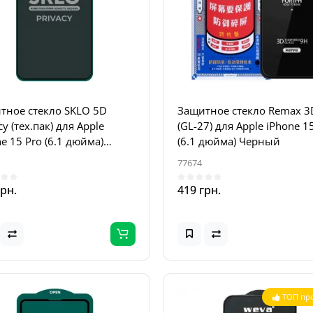
тное стекло SKLO 5D
Защитное стекло Remax 3
cy (тех.пак) для Apple
(GL-27) для Apple iPhone 1
e 15 Pro (6.1 дюйма)
(6.1 дюйма) Черный
ный
77674
грн.
419 грн.
ТОП пр