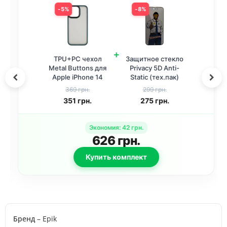
5%
8%
+
TPU+PC чехол
Защитное стекло
Metal Buttons для
Privacy 5D Anti-
Apple iPhone 14
Static (тех.пак)
(6.1 дюйма)
для Apple iPhone
369 грн.
299 грн.
Зеленый
13 / 13 Pro / 14 /
351
грн.
275
грн.
16e /17e (6.1
дюйма) Черный
Экономия
:
42
грн.
626
грн.
Купить комплект
Бренд
– Epik