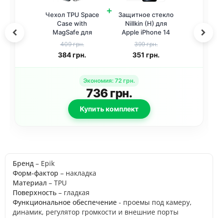
+
Чехол TPU Space
Защитное стекло
Case with
Nillkin (H) для
MagSafe для
Apple iPhone 14
Apple iPhone 14
Pro (6.1 дюйма)
409 грн.
399 грн.
Pro (6.1 дюйма)
Прозрачный
384
грн.
351
грн.
Прозрачный
Экономия
:
72
грн.
736
грн.
Купить комплект
Бренд
– Epik
Форм-фактор
– накладка
Материал
– TPU
Поверхность
– гладкая
Функциональное обеспечение
- проемы под камеру,
динамик, регулятор громкости и внешние порты