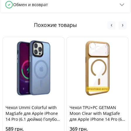
Отделения Новой Почты - от 90 грн
Обмен и возврат
Почтоматы Новой Почты - от 100 грн
Обмен и возврат товара возможен в течение
Курьером Новой Почты - от 140 грн
30 дней
с
момента покупки, в соответствии с Законом Украины «О
Похожие товары
защите прав потребителей».
Чехол Ummi Colorful with
Чехол TPU+PC GETMAN
MagSafe для Apple iPhone
Moon Clear with MagSafe
14 Pro (6.1 дюйма) Голубой
для Apple iPhone 14 Pro (6.1
/ Sierra Blue
дюйма) Brown
589 грн.
369 грн.