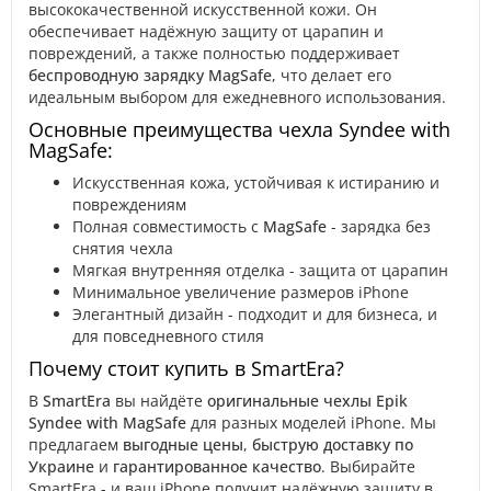
высококачественной искусственной кожи. Он
обеспечивает надёжную защиту от царапин и
повреждений, а также полностью поддерживает
беспроводную зарядку MagSafe
, что делает его
идеальным выбором для ежедневного использования.
Основные преимущества чехла Syndee with
MagSafe:
Искусственная кожа, устойчивая к истиранию и
повреждениям
Полная совместимость с
MagSafe
- зарядка без
снятия чехла
Мягкая внутренняя отделка - защита от царапин
Минимальное увеличение размеров iPhone
Элегантный дизайн - подходит и для бизнеса, и
для повседневного стиля
Почему стоит купить в SmartEra?
В
SmartEra
вы найдёте
оригинальные чехлы Epik
Syndee with MagSafe
для разных моделей iPhone. Мы
предлагаем
выгодные цены
,
быструю доставку по
Украине
и
гарантированное качество
. Выбирайте
SmartEra - и ваш iPhone получит надёжную защиту в