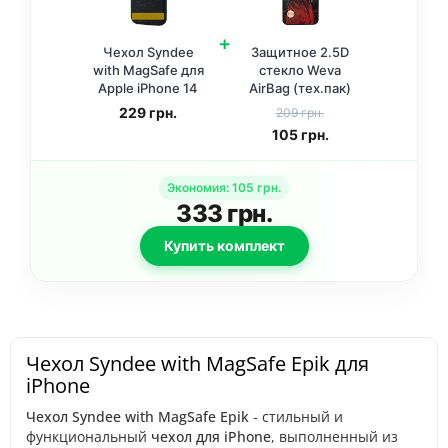
+
Чехол Syndee
Защитное 2.5D
with MagSafe для
стекло Weva
Apple iPhone 14
AirBag (тех.пак)
(6.1 дюйма) Black
для Apple iPhone
229
грн.
209 грн.
/ Black
13 / 13 Pro / 14 /
105
грн.
16e / 17e (6.1
дюйма) Черный
Экономия
:
105
грн.
333
грн.
Купить комплект
Чехол Syndee with MagSafe Epik для
iPhone
Чехол Syndee with MagSafe Epik
- стильный и
функциональный
чехол для iPhone
, выполненный из