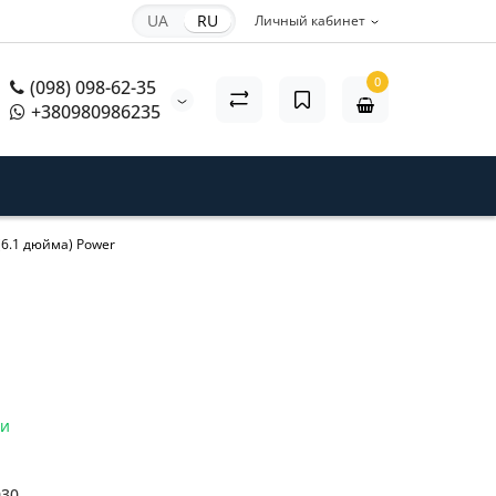
UA
RU
Личный кабинет
0
(098) 098-62-35
+380980986235
 (6.1 дюйма) Power
ии
030