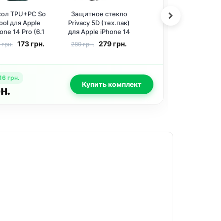
Чехол TPU+PC So
Защитное стекло
Cool для Apple
Nillkin (H) для Apple
iPhone 14 Pro (6.1
iPhone 14 Pro (6.1
дюйма) Power
дюйма)
173
грн.
389
грн.
179 грн.
399 грн.
Прозрачный
номия
:
16
грн.
Эко
Купить комплект
2
грн.
43