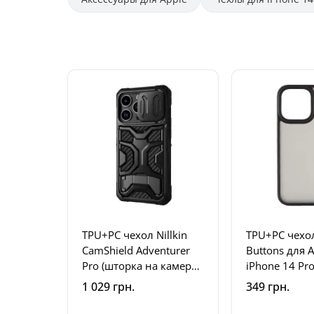
TPU+PC чехол Nillkin
TPU+PC чехол
CamShield Adventurer
Buttons для 
Pro (шторка на камеру)
iPhone 14 Pro 
для Apple iPhone 14 Pro
Черный / Bla
1 029 грн.
349 грн.
(6.1 дюйма) Armor Black