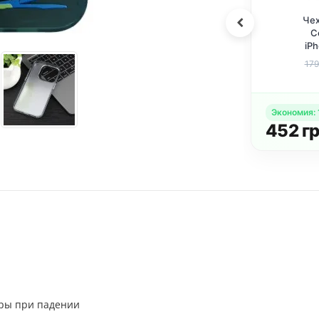
Чехол TPU+PC So
Защитное стекло
Cool для Apple
Privacy 5D (тех.пак)
iPhone 14 Pro (6.1
для Apple iPhone 14
дюйма) Power
Pro (6.1 дюйма)
173
грн.
279
грн.
179 грн.
289 грн.
Черный
номия
:
16
грн.
Эко
Купить комплект
2
грн.
56
ры при падении