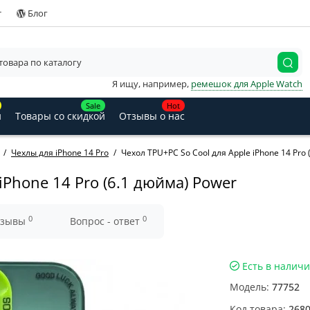
т
Блог
Я ищу, например,
ремешок для Apple Watch
Sale
Hot
и
Товары со скидкой
Отзывы о нас
Чехлы для iPhone 14 Pro
Чехол TPU+PC So Cool для Apple iPhone 14 Pro
iPhone 14 Pro (6.1 дюйма) Power
0
0
тзывы
Вопрос - ответ
Есть в налич
Модель:
77752
Код товара:
268