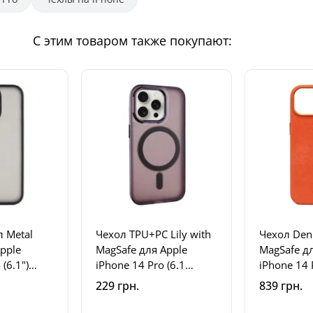
С этим товаром также покупают:
 Metal
Чехол TPU+PC Lily with
Чехол Den
Apple
MagSafe для Apple
MagSafe д
(6.1")
iPhone 14 Pro (6.1
iPhone 14 
ck
дюйма) Dark Purple
дюйма) Or
229 грн.
839 грн.