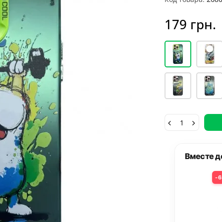
179 грн.
сте дешевле
Вме
6
10
+