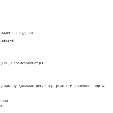
падениях и ударах
тавками
TPU) + поликарбонат (PC)
д камеру, динамик, регулятор громкости и внешние порты
етана
ата