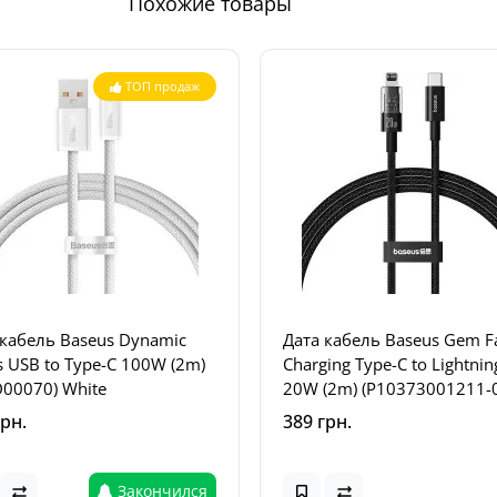
Похожие товары
ТОП продаж
 кабель Baseus Dynamic
Дата кабель Baseus Gem F
s USB to Type-C 100W (2m)
Charging Type-C to Lightnin
D00070) White
20W (2m) (P10373001211-
Cluster Black
грн.
389 грн.
Закончился