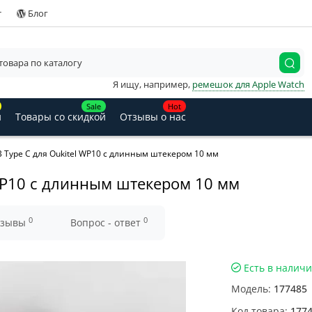
т
Блог
Я ищу, например,
ремешок для Apple Watch
Sale
Hot
и
Товары со скидкой
Отзывы о нас
 Type C для Oukitel WP10 с длинным штекером 10 мм
 WP10 с длинным штекером 10 мм
0
0
тзывы
Вопрос - ответ
Есть в налич
Модель:
177485
Код товара:
177