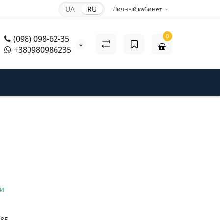
UA
RU
Личный кабинет
0
(098) 098-62-35
+380980986235
ии
485