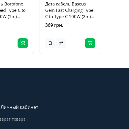
ль Borofone
Дата кабель Baseus
ed Type-C to
Gem Fast Charging Type-
20W (1m)
C to Type-C 100W (2m)
(P10373000111-01)
369 грн.
Cluster Black
Личный кабинет
зврат товара