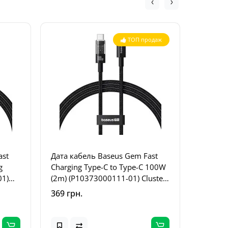
ТОП продаж
ast
Дата кабель Baseus Gem Fast
Дата ка
g
Charging Type-C to Type-C 100W
Series 
01)
(2m) (P10373000111-01) Cluster
Lightni
Black
Wheat P
369 грн.
309 грн