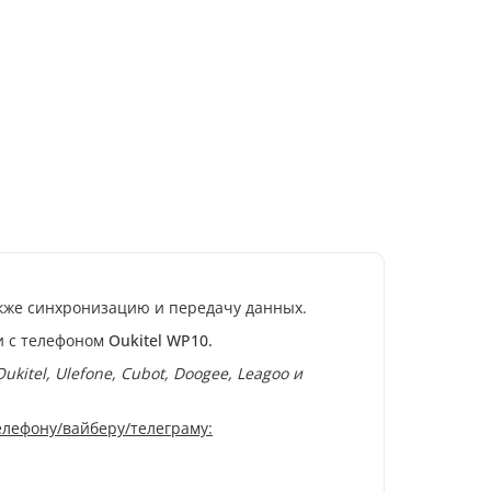
кже синхронизацию и передачу данных.
и с телефоном
Oukitel WP10.
ukitel, Ulefone, Cubot, Doogee, Leagoo и
телефону/вайберу/телеграму: