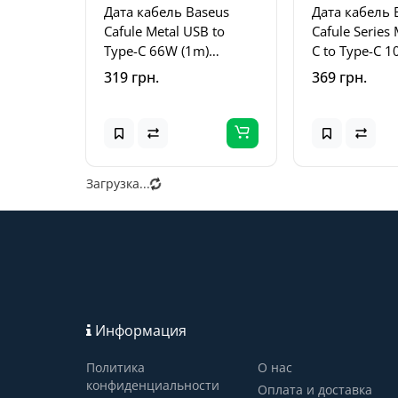
Дата кабель Baseus
Дата кабель 
Cafule Metal USB to
Cafule Series 
Type-C 66W (1m)
C to Type-C 
(CAKF00010) Black
(CATJK-C) Бе
319 грн.
369 грн.
Загрузка...
Информация
Политика
О нас
конфиденциальности
Оплата и доставка