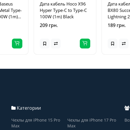
Baseus
Дата кабель Hoco X96
Дата кабе
Metal Type-
Hyper Type-C to Type-C
BX80 Succe
100W (1m)
100W (1m) Black
Lightning 
лый
White
209 грн.
189 грн.
Категории
Чехлы для iPhone 15 Pro
Чехлы для iPhone 17 Pro
Во
Max
Max