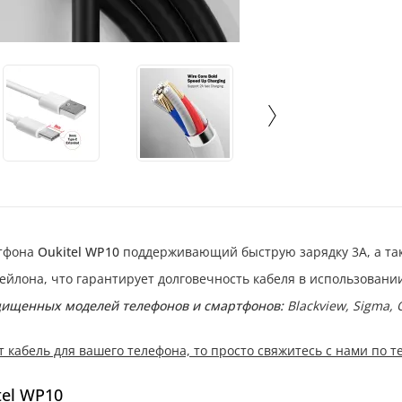
тфона
Oukitel WP10
поддерживающий быструю зарядку 3А, а та
ейлона, что гарантирует долговечность кабеля в использовани
ащищенных моделей телефонов и смартфонов:
Blackview, Sigma, O
т кабель для вашего телефона, то просто свяжитесь с нами по 
tel WP10