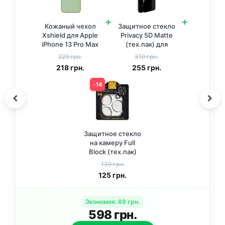
+
+
Кожаный чехол
Защитное стекло
Xshield для Apple
Privacy 5D Matte
iPhone 13 Pro Max
(тех.пак) для
(6.7 дюйма)
Apple iPhone 13
229 грн.
319 грн.
Зеленый /
Pro Max / 14 Plus
218
грн.
255
грн.
Pistachio
(6.7 дюйма)
Черный
14
Защитное стекло
на камеру Full
Block (тех.пак)
для Apple iPhone
139 грн.
13 Pro (6.1 дюйма)
125
грн.
/ 13 Pro Max (6.7
дюйма)
Прозрачный
Экономия
:
89
грн.
598
грн.