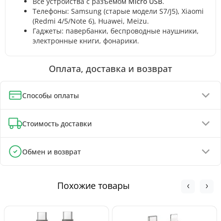
Все устройства с разъемом
Micro USB
.
Телефоны: Samsung (старые модели S7/J5), Xiaomi
(Redmi 4/5/Note 6), Huawei, Meizu.
Гаджеты: павербанки, беспроводные наушники,
электронные книги, фонарики.
Оплата, доставка и возврат
Способы оплаты
Оплата при получении (до 130 грн - полная предоплата)
Стоимость доставки
Онлайн-оплата картой, GPay, ApplePay
Оплата на реквизиты IBAN - скидка 5%
Отделения Укрпочты - от 60 грн
Обмен и возврат
Отделения Новой Почты - от 90 грн
Обмен и возврат товара возможен в течение
Почтоматы Новой Почты - от 100 грн
30 дней
с
момента покупки, в соответствии с Законом Украины «О
Курьером Новой Почты - от 140 грн
Похожие товары
защите прав потребителей».