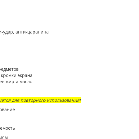
ти-удар, анти-царапина
редметов
 кромки экрана
ее жир и масло
ется для повторного использования!
зование
аемость
ниям