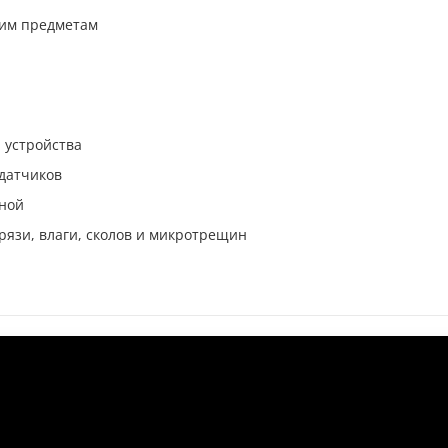
щим предметам
 устройства
 датчиков
нной
рязи, влаги, сколов и микротрещин