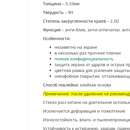
Толщина
– 0,33мм
Твердость
– 9H
Степень закругленности краев
– 2.5D
Функция
– анти-блик, анти-отпечатки, ан
Особенности:
незаметно на экране
в несколько раз прочнее пленки
полная конфиденциальность
защита экрана от ударов и острых п
цветная рамка для усиления защиты
олеофобное покрытие, отталкивающ
Способ поклейки:
клейкая основа
Примечание: после удаления не рекоменду
Стекло рассчитано на длительное исполь
Исключается деформация и пожелтение
Износостойкость, влаго- и пыленепрониц
Устойчивость к истиранию, ударам, паде