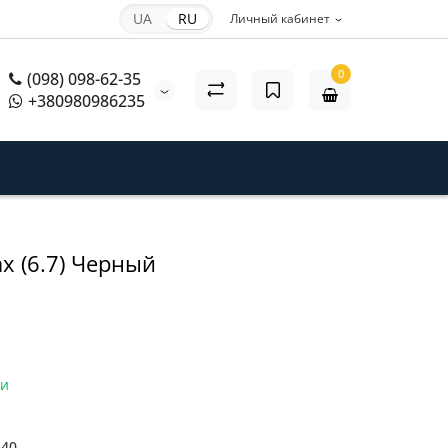
UA
RU
Личный кабинет
0
(098) 098-62-35
+380980986235
ax (6.7) Черный
ии
440