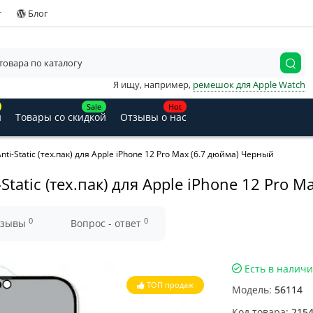
т
Блог
Я ищу, например,
ремешок для Apple Watch
Sale
Hot
и
Товары со скидкой
Отзывы о нас
ti-Static (тех.пак) для Apple iPhone 12 Pro Max (6.7 дюйма) Черный
Static (тех.пак) для Apple iPhone 12 Pro M
0
0
тзывы
Вопрос - ответ
Есть в налич
ТОП продаж
Модель:
56114
Код товара:
215