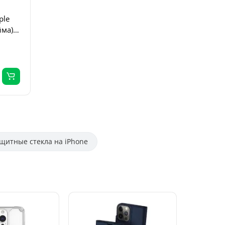
O
ple
йма)
щитные стекла на iPhone