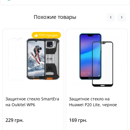
Отделения Новой Почты - от 90 грн
Обмен и возврат товара возможен в течение
Почтоматы Новой Почты - от 100 грн
30 дней
с
момента покупки, в соответствии с Законом Украины «О
Курьером Новой Почты - от 140 грн
Похожие товары
защите прав потребителей».
ТОП продаж
Защитное стекло SmartEra
Защитное стекло на
на Oukitel WP6
Huawei P20 Lite, черное
229 грн.
169 грн.