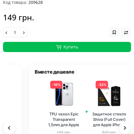
Код товара:
209628
149 грн.
Купить
Вместе дешевле
10%
22%
+
TPU чехол Epic
Защитное стекло
Transparent
Shiva (Full Cover)
1,5mm для Apple
для Apple iPhone
iPhone 14 Pro Max
14 Pro Max (6.7
149 грн.
839 грн.