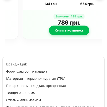
(6.7 дюйма)
дюйма) Черный
134
грн.
654
грн.
Бесцветный
(прозрачный)
Экономия
:
199
грн.
789
грн.
Купить комплект
Бренд
– Epik
Форм-фактор
– накладка
Материал
– термополиуретан (TPU)
Поверхность
– гладкая, прозрачная
Толщина
– 1.5 мм
Стиль
– минимализм