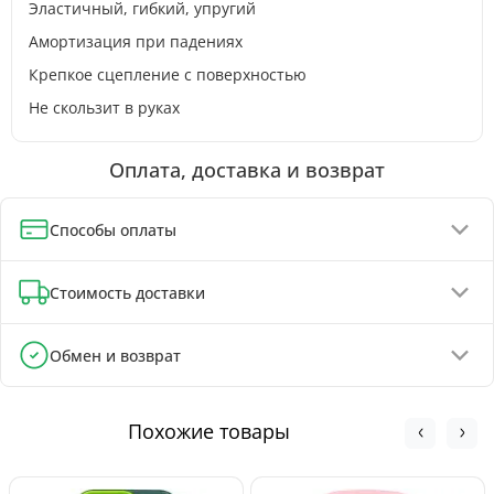
Эластичный, гибкий, упругий
Амортизация при падениях
Крепкое сцепление с поверхностью
Не скользит в руках
Оплата, доставка и возврат
Способы оплаты
Оплата при получении (до 130 грн - полная предоплата)
Стоимость доставки
Онлайн-оплата картой, GPay, ApplePay
Оплата на реквизиты IBAN - скидка 5%
Отделения Новой Почты - от 90 грн
Обмен и возврат
Почтоматы Новой Почты - от 100 грн
Обмен и возврат товара возможен в течение
Курьером Новой Почты - от 140 грн
30 дней
с
момента покупки, в соответствии с Законом Украины «О
Похожие товары
защите прав потребителей».