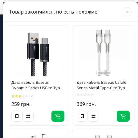
Загрузка...
Товар закончился, но есть похожие
×
Информация
Категории
Личный кабинет
Дата кабель Baseus
Дата кабель Baseus Cafule
Dynamic Series USB to Type-
Series Metal Type-C to Type-
C 100W (1m) (CALD000616)
C 100W (1m) (CATJK-C)
(098) 098-6235
(2)
Slate Gray
Белый
259 грн.
369 грн.
+380980986235
info@smartera.com.ua
Пн-Сб с 09:00 до 18:00,
Вс - выходной.