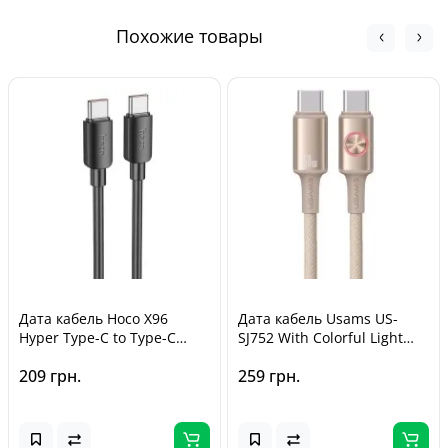
Обмен и возврат товара возможен в течение
Курьером Новой Почты - от 140 грн
30 дней
с
момента покупки, в соответствии с Законом Украины «О
Похожие товары
защите прав потребителей».
Дата кабель Hoco X96
Дата кабель Usams US-
Hyper Type-C to Type-C
SJ752 With Colorful Light
100W (1m) Black
Huan Ser. Type-C to Type-C
209 грн.
259 грн.
60W (1.2m) Desert Titanium