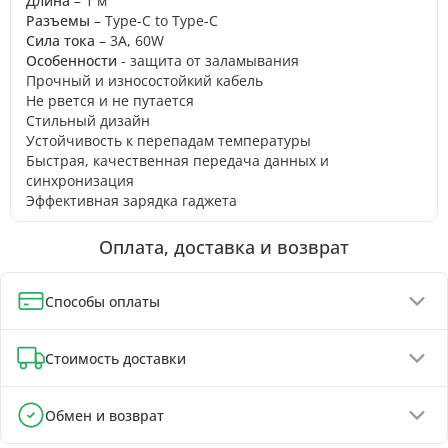
Длина
– 1 м
Разъемы
– Type-C to Type-C
Сила тока
– 3А, 60W
Особенности
- защита от заламывания
Прочный и износостойкий кабель
Не рвется и не путается
Стильный дизайн
Устойчивость к перепадам температуры
Быстрая, качественная передача данных и
синхронизация
Эффективная зарядка гаджета
Оплата, доставка и возврат
Способы оплаты
Оплата при получении (до 130 грн - полная предоплата)
Стоимость доставки
Онлайн-оплата картой, GPay, ApplePay
Оплата на реквизиты IBAN - скидка 5%
Отделения Новой Почты - от 90 грн
Обмен и возврат
Почтоматы Новой Почты - от 100 грн