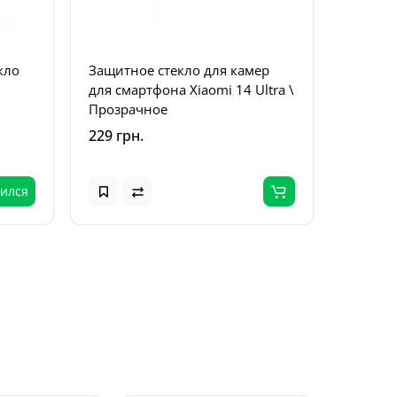
кло
Защитное стекло для камер
Защитн
для смартфона Xiaomi 14 Ultra \
Xiaomi 
Прозрачное
229 грн.
249 грн
ился