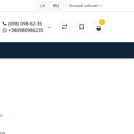
UA
RU
Личный кабинет
0
(098) 098-62-35
+380980986235
ии
703