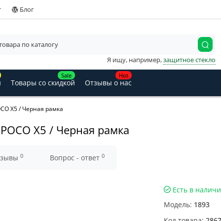
т
Блог
Я ищу, например,
защитное стекло
Sale
Hot
и
Товары со скидкой
Отзывы о нас
CO X5 / Черная рамка
 POCO X5 / Черная рамка
0
0
тзывы
Вопрос - ответ
Есть в налич
Модель:
1893
Код товара:
286