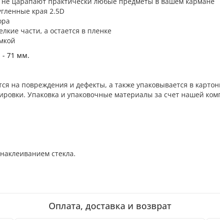
о, не царапают практически любые предметы в вашем кармане
угленные края 2.5D
ора
лкие части, а остается в пленке
амкой
- 71 мм.
тся на повреждения и дефекты, а также упаковывается в карто
ировки. Упаковка и упаковочные материалы за счет нашей ком
 наклеиванием стекла.
Оплата, доставка и возврат