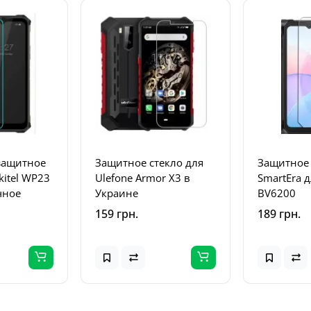
защитное
Защитное стекло для
Защитное 
kitel WP23
Ulefone Armor X3 в
SmartEra д
чное
Украине
BV6200
159 грн.
189 грн.