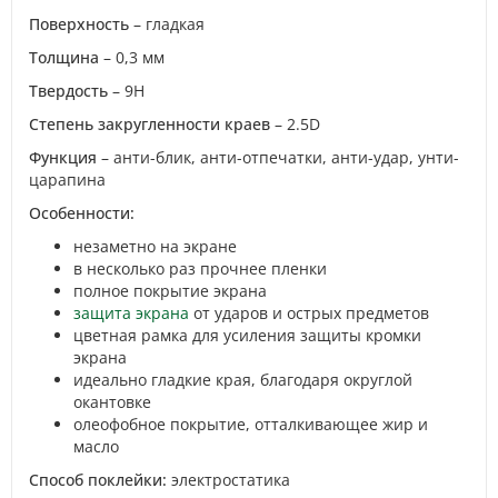
Поверхность
– гладкая
Толщина
– 0,3 мм
Твердость
– 9H
Степень закругленности краев
– 2.5D
Функция
– анти-блик, анти-отпечатки, анти-удар, унти-
царапина
Особенности:
незаметно на экране
в несколько раз прочнее пленки
полное покрытие экрана
защита экрана
от ударов и острых предметов
цветная рамка для усиления защиты кромки
экрана
идеально гладкие края, благодаря округлой
окантовке
олеофобное покрытие, отталкивающее жир и
масло
Способ поклейки:
электростатика