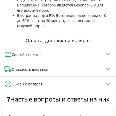
напряжение, которое является безопасным для
его аккумулятора.
Быстрая зарядка PD.
Восстанавливает заряд от 0
до 50% всего за 30 минут (для совместимых
моделей Apple).
Оплата, доставка и возврат
Способы оплаты
Оплата при получении (до 130 грн - полная предоплата)
Стоимость доставки
Онлайн-оплата картой, GPay, ApplePay
Оплата на реквизиты IBAN - скидка 5%
Отделения Новой Почты - от 90 грн
Обмен и возврат
Почтоматы Новой Почты - от 100 грн
Обмен и возврат товара возможен в течение
Курьером Новой Почты - от 140 грн
30 дней
с
❓Частые вопросы и ответы на них
момента покупки, в соответствии с Законом Украины «О
защите прав потребителей».