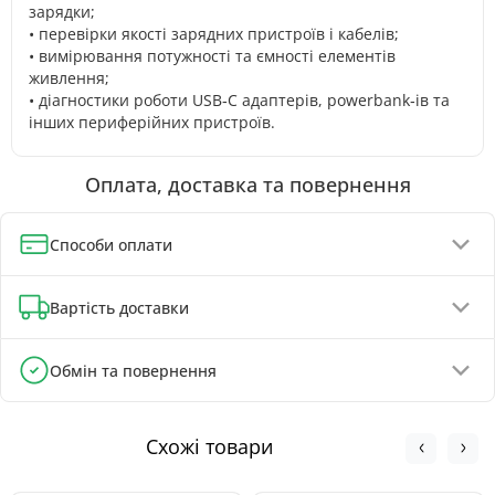
зарядки;
• перевірки якості зарядних пристроїв і кабелів;
• вимірювання потужності та ємності елементів
живлення;
• діагностики роботи USB‑C адаптерів, powerbank‑ів та
інших периферійних пристроїв.
Оплата, доставка та повернення
Способи оплати
Оплата при отриманні (до 130 грн - повна передплата)
Вартість доставки
Онлайн-оплата карткою, GPay, ApplePay
Оплата на реквізити IBAN - знижка 5%
Відділення Укрпошти - від 60 грн
Обмін та повернення
Відділення Нової Пошти - від 90 грн
Обмін та повернення товару можливі протягом
Поштомати Нової Пошти - від 100 грн
30 днів
з
моменту покупки, відповідно до Закону України «Про
Кур'єром Нової Пошти - від 140 грн
Схожі товари
захист прав споживачів».