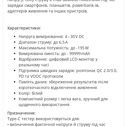
зарядки смартфонів, планшетів, powerbank‑ів,
адаптерів живлення та інших пристроїв.
Характеристики:
Напруга вимірювання: 4 – 30 V DC
Діапазон струму: до 6,5 A
Максимальна потужність: до -195 W
Вимірювана ємність: до - 99999 mAh
Відображення: цифровий LCD‑монітор у
реальному часі
Підтримка швидких зарядок: розпізнає QC 2.0/3.0,
PD та VOOC протоколи
Пам’ять даних: збереження результатів після
короткочасного відключення живлення
Колір: білий
Компактний розмір і легка вага, зручний для
щоденного використання
Призначення:
Type‑C тестер використовується для:
• визначення фактичної напруги й струму під час