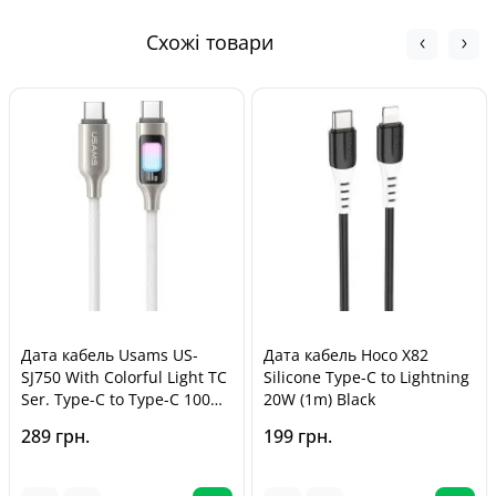
Обмін та повернення товару можливі протягом
Кур'єром Нової Пошти - від 140 грн
30 днів
з
моменту покупки, відповідно до Закону України «Про
Схожі товари
захист прав споживачів».
Дата кабель Usams US-
Дата кабель Hoco X82
SJ750 With Colorful Light TC
Silicone Type-C to Lightning
Ser. Type-C to Type-C 100W
20W (1m) Black
(1.2m) Titanium
289 грн.
199 грн.