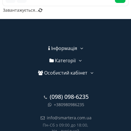
Завантажується...
Інформація
Категорії
Особистий кабінет
(098) 098-6235
+380980986235
info@smartera.com.ua
Пн-Сб з 09:00 до 18:00,
Нд - вихідний