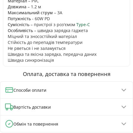
Матеріал
– PVC
Довжина
– 1.2 м
Максимальний струм
– 3A
Потужність
- 60W PD
Сумісність
– пристрої з роз'ємом
Type-C
Особливість
– швидка зарядка гаджета
Міцний та зносостійкий матеріал
Стійкість до перепадів температури
Не рветься і не заламується
Швидка та якісна зарядка, передача даних
Швидка синхронізація
Оплата, доставка та повернення
Способи оплати
Оплата при отриманні (до 130 грн - повна передплата)
Вартість доставки
Онлайн-оплата карткою, GPay, ApplePay
Оплата на реквізити IBAN - знижка 5%
Відділення Нової Пошти - від 90 грн
Обмін та повернення
Поштомати Нової Пошти - від 100 грн