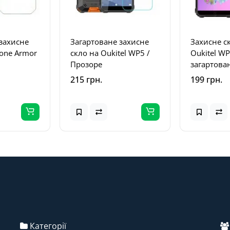
захисне
Загартоване захисне
Захисне с
fone Armor
скло на Oukitel WP5 /
Oukitel W
Прозоре
загартова
прозоре
215 грн.
199 грн.
Категорії