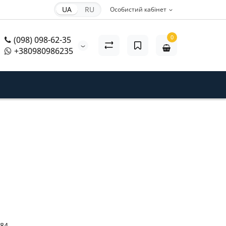
UA
RU
Особистий кабінет
0
(098) 098-62-35
+380980986235
84