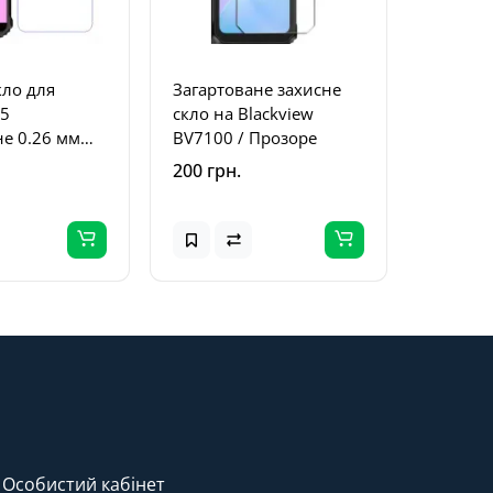
кло для
Загартоване захисне
P5
скло на Blackview
не 0.26 мм
BV7100 / Прозоре
200 грн.
Особистий кабінет