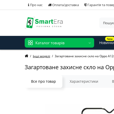
Про нас
Оплата/доставка
Гарантія та пов
New
Каталог товарів
Новинк
Інші моделі
Загартоване захисне скло на Oppo A12
Загартоване захисне скло на Op
Все про товар
Характеристики
В