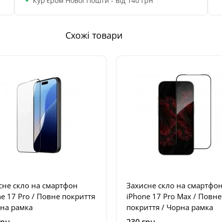
Кур'єром Нової Пошти - від 140 грн
Схожі товари
сне скло на смартфон
Захисне скло на смартфо
ro / Повне покриття
iPhone 17 Pro Max / Повне
рна рамка
покриття / Чорна рамка