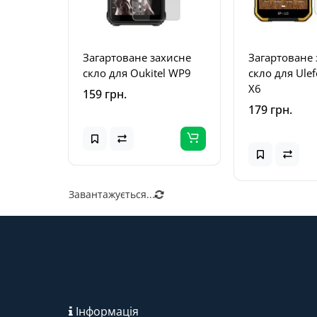
Загартоване захисне
Загартоване 
скло для Oukitel WP9
скло для Ule
X6
159 грн.
179 грн.
Завантажується...
Інформація