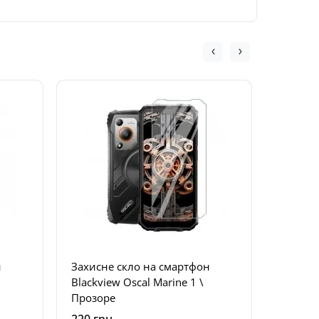
н
Захисне скло на смартфон
Захисн
Blackview Oscal Marine 1 \
Blackvi
Прозоре
Прозор