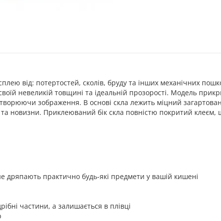
сплею від: потертостей, сколів, бруду та інших механічних пош
 своїй невеликій товщині та ідеальній прозорості. Модель при
отворюючи зображення. В основі скла лежить міцний загартован
ті та новизни. Приклеюваний бік скла повністю покритий клеєм
 не дряпають практично будь-які предмети у вашій кишені
ібні частини, а залишається в плівці
ю