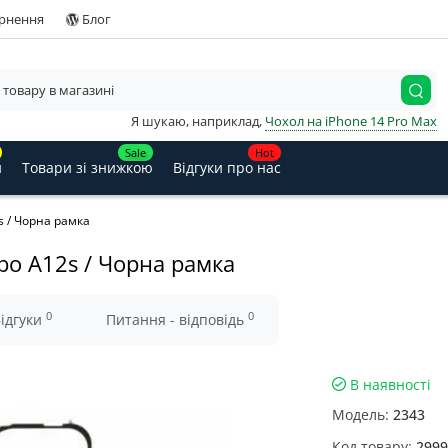
ернення
Блог
Я шукаю, наприклад,
Чохол на iPhone 14 Pro Max
Sale
Hot
и
Товари зі знижкою
Відгуки про нас
s / Чорна рамка
po A12s / Чорна рамка
0
0
ідгуки
Питання - відповідь
В наявності
Модель:
2343
Код товару:
2999