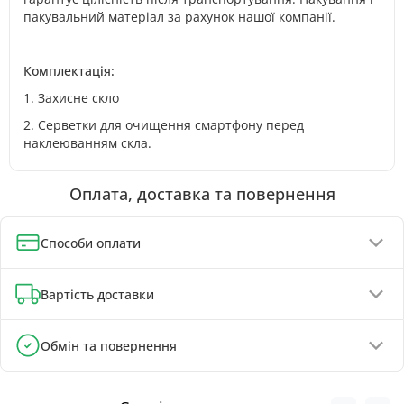
пакувальний матеріал за рахунок нашої компанії.
Комплектація:
1. Захисне скло
2. Серветки для очищення смартфону перед
наклеюванням скла.
Оплата, доставка та повернення
Способи оплати
Оплата при отриманні (до 130 грн - повна передплата)
Вартість доставки
Онлайн-оплата карткою, GPay, ApplePay
Оплата на реквізити IBAN - знижка 5%
Відділення Укрпошти - від 60 грн
Обмін та повернення
Відділення Нової Пошти - від 90 грн
Обмін та повернення товару можливі протягом
Поштомати Нової Пошти - від 100 грн
30 днів
з
моменту покупки, відповідно до Закону України «Про