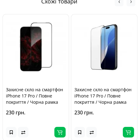
Кур'єром Нової Пошти - від 140 грн
Схожі товари
захист прав споживачів».
Захисне скло на смартфон
Захисне скло на смартфон
iPhone 17 Pro / Повне
iPhone 17 Pro / Повне
покриття / Чорна рамка
покриття / Чорна рамка
230 грн.
230 грн.