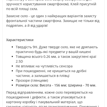
зручності користування смартфоном). Клей присутній
по всій площі скла.
Захисне скло - це один з найкращих варіантів захисту
фронтальної частини смартфона. Захищає не тільки від
подряпин, а й від ударів!
Характеристики
Твердість 9H. Дуже тверде скло, яке не дряпають
практично будь-які предмети у вашій кишені
Товщина всього 0.26 мм, а також закруглені краї
2.5D
Не впливає на чутливість сенсора
При пошкодженні, не кришиться на дрібні
частини, а залишається в плівці
Прозоре (глянцеве)
Розміри скла: Висота - 156 мм; Ширина - 70 мм.
Перед відправленням, кожне скло перевіряється на
пошкодження і дефекти, а також упаковується в
картонну коробку і пакувальний матеріал, що
гарантує цілісність після транспортування. Пакування і