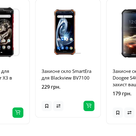
 для
Захисне скло SmartEra
Захисне с
r X3 в
для Blackview BV7100
Doogee S4
захист ва
229 грн.
смартфон
179 грн.