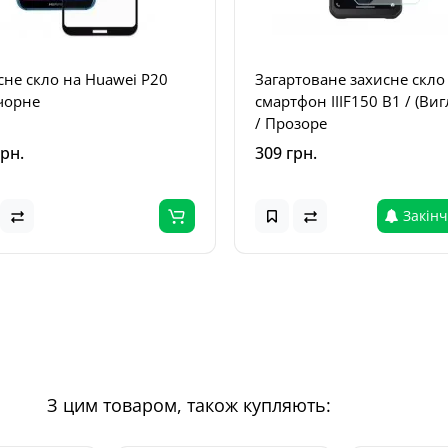
сне скло на Huawei P20
Загартоване захисне скло
 чорне
смартфон IIIF150 B1 / (Виг
/ Прозоре
грн.
309 грн.
Закін
З цим товаром, також купляють: