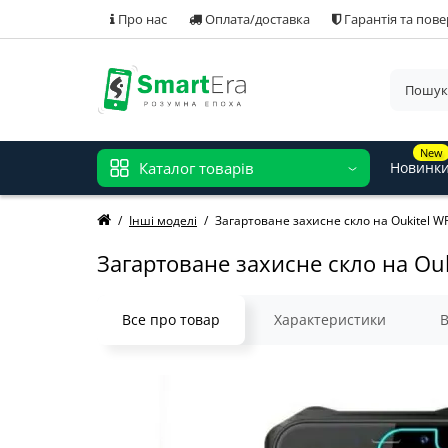
Про нас
Оплата/доставка
Гарантія та пов
New
Каталог товарів
Новинк
Інші моделі
Загартоване захисне скло на Oukitel 
Загартоване захисне скло на Ou
Все про товар
Характеристики
В