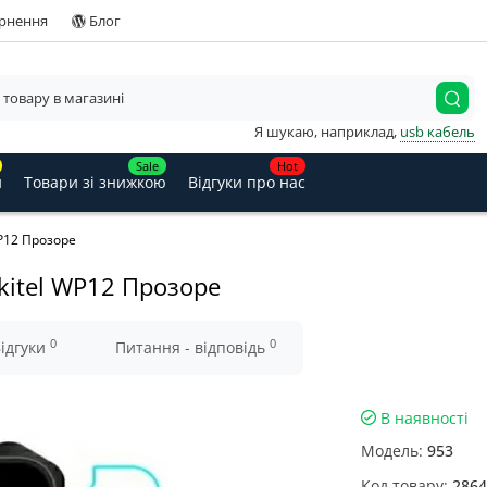
ернення
Блог
Я шукаю, наприклад,
usb кабель
Sale
Hot
и
Товари зі знижкою
Відгуки про нас
WP12 Прозоре
kitel WP12 Прозоре
0
0
ідгуки
Питання - відповідь
В наявності
Модель:
953
Код товару:
2864