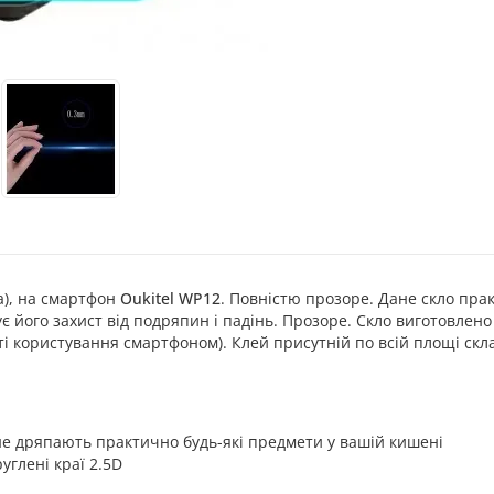
ка), на смартфон
Oukitel WP12
. Повністю прозоре. Дане скло пра
 його захист від подряпин і падінь. Прозоре. Скло виготовлено 
ті користування смартфоном). Клей присутній по всій площі скла
 не дряпають практично будь-які предмети у вашій кишені
углені краї 2.5D