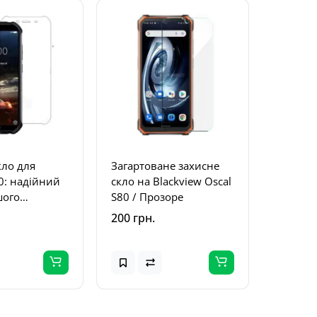
кло для
Загартоване захисне
0: надійний
скло на Blackview Oscal
шого
S80 / Прозоре
а
200 грн.