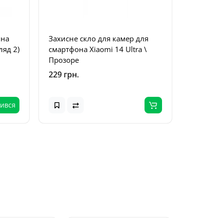
 на
Захисне скло для камер для
Захисн
ляд 2)
смартфона Xiaomi 14 Ultra \
Xiaomi 
Прозоре
229 грн.
249 грн
чився