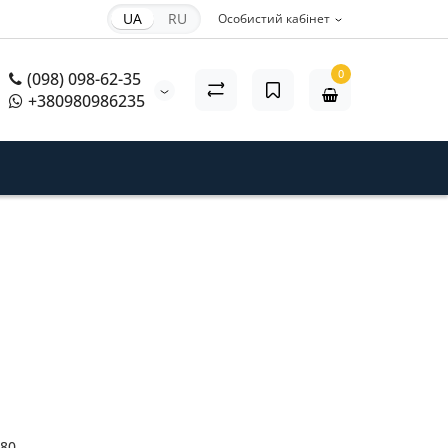
UA
RU
Особистий кабінет
0
(098) 098-62-35
+380980986235
80