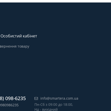
Особистий кабінет
вернення товару
8) 098-6235
info@smartera.com.ua
Пн-Сб з 09:00 до 18:00,
0980986235
Нд - вихідний