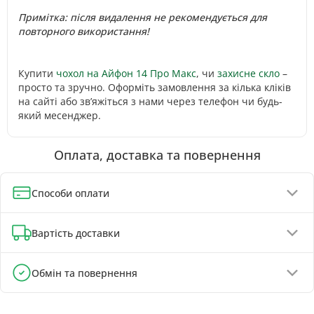
Примітка: після видалення не рекомендується для
повторного використання!
Купити
чохол на Айфон 14 Про Макс
, чи
захисне скло
–
просто та зручно. Оформіть замовлення за кілька кліків
на сайті або зв’яжіться з нами через телефон чи будь-
який месенджер.
Оплата, доставка та повернення
Способи оплати
Оплата при отриманні (до 130 грн - повна передплата)
Вартість доставки
Онлайн-оплата карткою, GPay, ApplePay
Оплата на реквізити IBAN - знижка 5%
Відділення Нової Пошти - від 90 грн
Обмін та повернення
Поштомати Нової Пошти - від 100 грн
Обмін та повернення товару можливі протягом
Кур'єром Нової Пошти - від 140 грн
30 днів
з