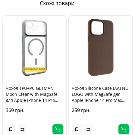
моменту покупки, відповідно до Закону України «Про
Схожі товари
захист прав споживачів».
Чохол TPU+PC GETMAN
Чохол Silicone Case (AA) NO
Moon Clear with MagSafe
LOGO with MagSafe для
для Apple iPhone 14 Pro
Apple iPhone 14 Pro Max
Max (6.7") Grey
(6.7") Коричневий / Brown
369 грн.
259 грн.