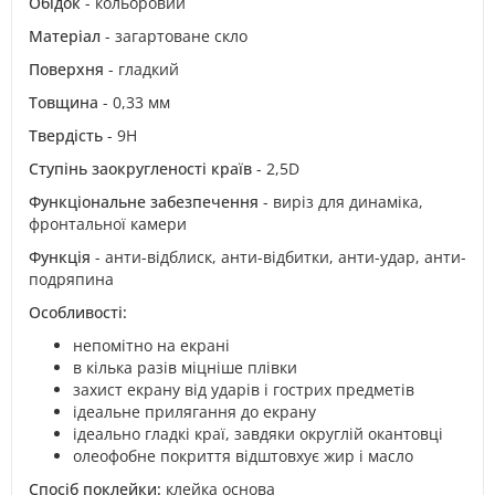
Обідок
- кольоровий
Матеріал
- загартоване скло
Поверхня
- гладкий
Товщина
- 0,33 мм
Твердість
- 9H
Ступінь заокругленості країв
- 2,5D
Функціональне забезпечення
- виріз для динаміка,
фронтальної камери
Функція
- анти-відблиск, анти-відбитки, анти-удар, анти-
подряпина
Особливості:
непомітно на екрані
в кілька разів міцніше плівки
захист екрану від ударів і гострих предметів
ідеальне прилягання до екрану
ідеально гладкі краї, завдяки округлій окантовці
олеофобне покриття відштовхує жир і масло
Спосіб поклейки:
клейка основа