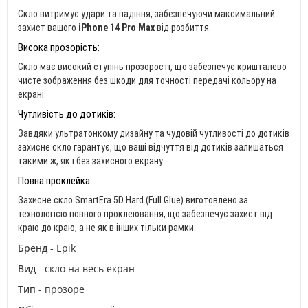
Скло витримує удари та падіння, забезпечуючи максимальний
захист вашого
iPhone 14 Pro Max
від розбиття.
Висока прозорість:
Скло має високий ступінь прозорості, що забезпечує кришталево
чисте зображення без шкоди для точності передачі кольору на
екрані.
Чутливість до дотиків:
Завдяки ультратонкому дизайну та чудовій чутливості до дотиків
захисне скло гарантує, що ваші відчуття від дотиків залишаться
такими ж, як і без захисного екрану.
Повна проклейка:
Захисне скло SmartEra 5D Hard (Full Glue) виготовлено за
технологією повного проклеювання, що забезпечує захист від
краю до краю, а не як в інших тільки рамки.
Бренд
- Epik
Вид
- скло на весь екран
Тип
- прозоре