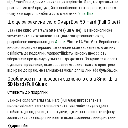
від SmartEra є одним з найкращих варіантів. Далі, ми детальніше
розглянемо цей продукт, його особливості та переваги, а також
чому вам варто придбати його в магазині
SmartEra
.
Що це за захисне скло СмартЕра 5D Hard (Full Glue)?
Захисне скло SmartEra 5D Hard (Full Glue)
- це високоякісне
захисне скло виготовлене із міцного загартованого скла,
розроблене спеціально для
Apple
iPhone 14 Pro Max.
Вироблене з
високоякісних матеріалів, це захисне скло забезпечує відмінну
стійкість до подряпин, ударостійкість і високу прозорість,
зберігаючи при цьому чутливість до дотиків. Завдяки технології
суцільної проклейки, скло забезпечує захист вашого пристрою
від краю до краю, не залишаючи місця для щілин або бульбашок.
Особливості та переваги захисного скла SmartEra
5D Hard (Full Glue):
Стійкість до подряпин:
Захисне скло SmartEra 5D Hard (Full Glue) виготовлене з
високоякісного загартованого скла, яке забезпечує чудову
стійкість до подряпин, гарантуючи, що екран вашого телефону
залишиться без подряпин навіть після щоденного використання.
Ударостійке: