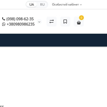
UA
RU
Особистий кабінет
0
(098) 098-62-35
+380980986235
66