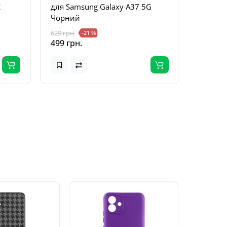
E
для Samsung Galaxy A37 5G
для Sa
Чорний
Чорни
629 грн.
629 грн.
-21 %
499 грн.
499 грн