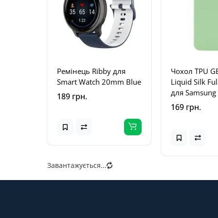
Ремінець Ribby для
Чохол TPU G
Smart Watch 20mm Blue
Liquid Silk Fu
для Samsung 
189 грн.
A33 5G Зелен
169 грн.
Pistachio
Завантажується...