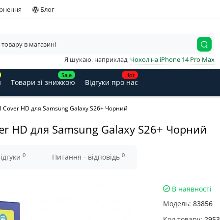
ернення
Блог
Я шукаю, наприклад,
Чохол на iPhone 14 Pro Max
Sale
Hot
и
Товари зі знижкою
Відгуки про нас
ll Cover HD для Samsung Galaxy S26+ Чорний
over HD для Samsung Galaxy S26+ Чорний
0
0
ідгуки
Питання - відповідь
В наявності
Модель:
83856
Код товару:
2953