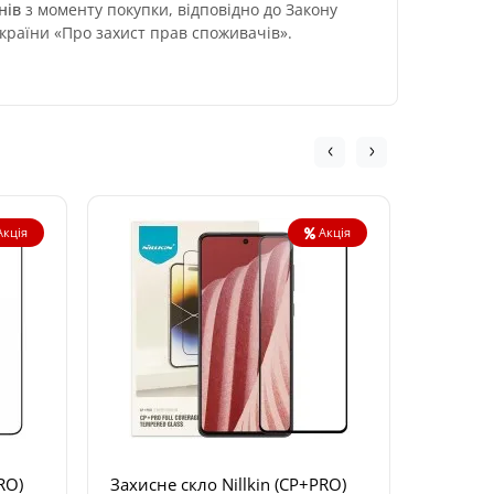
нів
з моменту покупки, відповідно до Закону
країни «Про захист прав споживачів».
Акція
Акція
RO)
Захисне скло Nillkin (CP+PRO)
Захисне