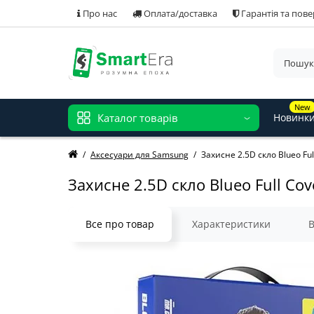
Про нас
Оплата/доставка
Гарантія та пов
New
Каталог товарів
Новинк
Аксесуари для Samsung
Захисне 2.5D скло Blueo Fu
Захисне 2.5D скло Blueo Full C
Все про товар
Характеристики
В