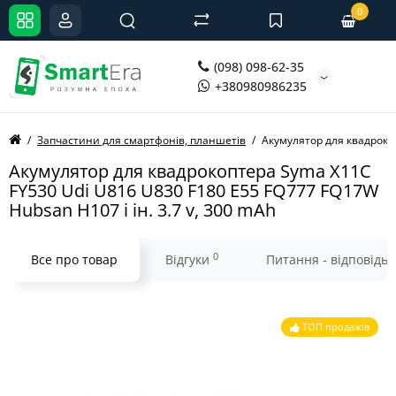
0
(098) 098-62-35
+380980986235
Запчастини для смартфонів, планшетів
Акумулятор для квадрокоп
Акумулятор для квадрокоптера Syma X11C
FY530 Udi U816 U830 F180 E55 FQ777 FQ17W
Hubsan H107 і ін. 3.7 v, 300 mAh
0
Все про товар
Відгуки
Питання - відповідь
ТОП продажів