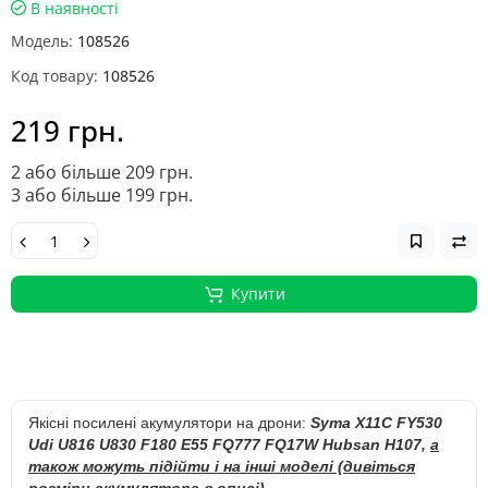
В наявності
Модель:
108526
Код товару:
108526
219 грн.
2 або більше 209 грн.
3 або більше 199 грн.
Купити
Якісні посилені акумулятори на дрони:
Syma X11C FY530
Udi U816 U830 F180 E55 FQ777 FQ17W Hubsan H107
,
а
також можуть підійти і на інші моделі (дивіться