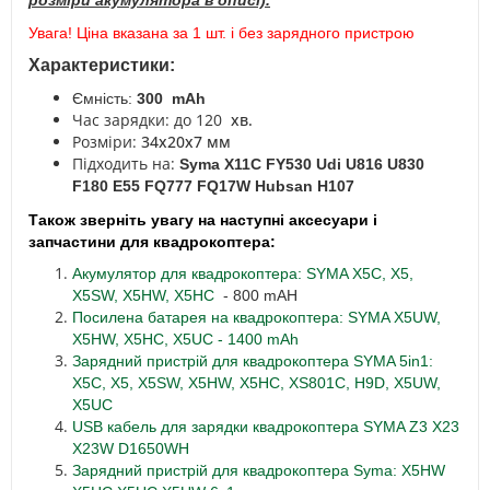
розміри акумулятора в описі).
Увага!
Ціна вказана за 1 шт.
і без зарядного пристрою
Характеристики:
Ємність:
300
mAh
Час зарядки: до 120
хв.
Розміри:
34
х20х7 мм
Підходить на:
Syma X11C FY530 Udi U816 U830
F180 E55 FQ777 FQ17W Hubsan H107
Також зверніть увагу на наступні аксесуари і
запчастини для квадрокоптера:
Акумулятор для квадрокоптера: SYMA X5C, X5,
X5SW, X5HW, X5HC
- 800 mAH
Посилена батарея на квадрокоптера: SYMA X5UW,
X5HW, X5HC, X5UC - 1400 mAh
Зарядний пристрій для квадрокоптера SYMA 5in1:
X5C, X5, X5SW, X5HW, X5HC, XS801C, H9D, X5UW,
X5UC
USB кабель для зарядки квадрокоптера SYMA Z3 X23
X23W D1650WH
Зарядний пристрій для квадрокоптера Syma: X5HW