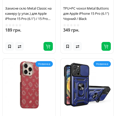
Захисне скло Metal Classic на
TPU+PC чохол Metal Buttons
камеру (у упак.) для Apple
для Apple iPhone 15 Pro (6.1")
iPhone 15 Pro (6.1") / 15 Pro
Чорний / Black
Max (6.7") Сірий / Titanium
Gray
189 грн.
349 грн.
Новинка
Новинка