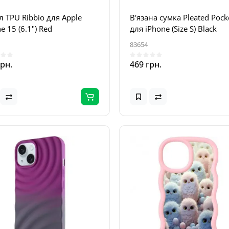
 TPU Ribbio для Apple
В'язана сумка Pleated Pock
e 15 (6.1") Red
для iPhone (Size S) Black
83654
грн.
469 грн.