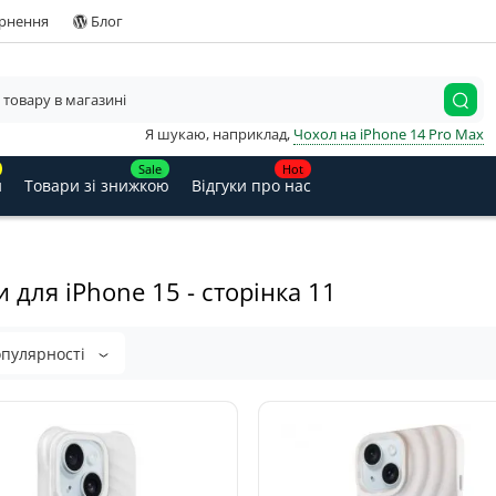
ернення
Блог
Я шукаю, наприклад,
Чохол на iPhone 14 Pro Max
Sale
Hot
и
Товари зі знижкою
Відгуки про нас
 для iPhone 15 - сторінка 11
опулярності