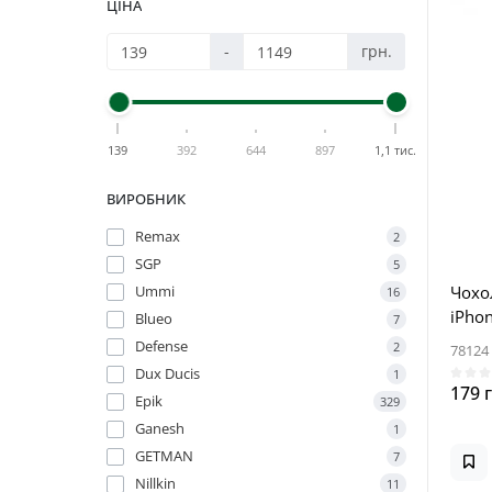
ЦІНА
-
грн.
139
392
644
897
1,1 тис.
ВИРОБНИК
Remax
2
SGP
5
Чохол
Ummi
16
iPhon
Blueo
7
Defense
2
78124
Dux Ducis
1
179 
Epik
329
Ganesh
1
GETMAN
7
Nillkin
11