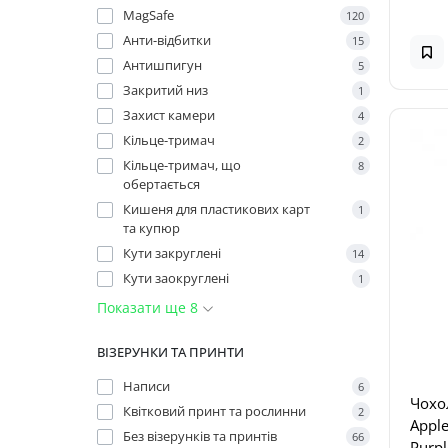
MagSafe
120
Анти-відбитки
15
Антишпигун
5
Закритий низ
1
Захист камери
4
Кільце-тримач
2
Кільце-тримач, що
8
обертається
Кишеня для пластикових карт
1
та купюр
Кути закруглені
14
Кути заокруглені
1
Показати ще 8
ВІЗЕРУНКИ ТА ПРИНТИ
Написи
6
Чохо
Квітковий принт та рослинни
2
Apple
Без візерунків та принтів
66
Purpl