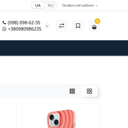
UA
RU
Особистий кабінет
0
(098) 098-62-35
+380980986235