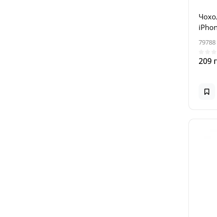
Чохол
iPhon
79788
209 