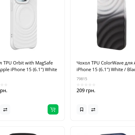
 TPU Orbit with MagSafe
Чохол TPU ColorWave для 
pple iPhone 15 (6.1") White
iPhone 15 (6.1") White / Bla
79815
грн.
209 грн.