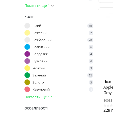
Показати ще 1
КОЛІР
Білий
10
Бежевий
2
Безбарвний
20
Блакитний
6
Бордовий
4
Бузковий
6
Жовтий
5
Зелений
22
Чохо
Золото
3
Apple
Кавуновий
1
Gray
Показати ще 12
80083
ОСОБЛИВОСТІ
229 