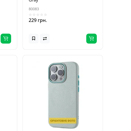
80083
229 грн.