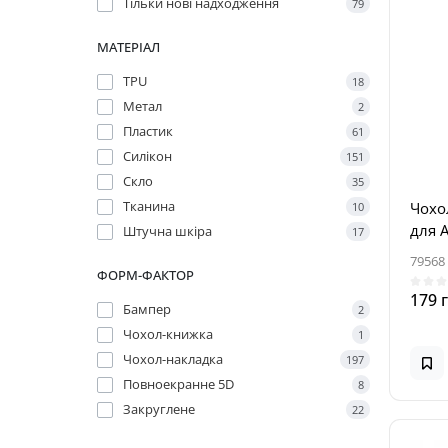
Тільки нові надходження
79
МАТЕРІАЛ
TPU
18
Метал
2
Пластик
61
Силікон
151
Скло
35
Тканина
Чохол
10
для A
Штучна шкіра
17
79568
ФОРМ-ФАКТОР
179 
Бампер
2
Чохол-книжка
1
Чохол-накладка
197
Повноекранне 5D
8
Закруглене
22