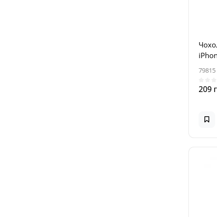
Чохо
iPhon
79815
209 