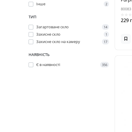
Інше
2
80083
ТИП
229 
Загартоване скло
14
Захисне скло
1
Захисне скло на камеру
17
НАЯВНІСТЬ
Є в наявності
356