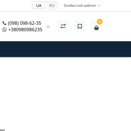
UA
RU
Особистий кабінет
0
(098) 098-62-35
+380980986235
99