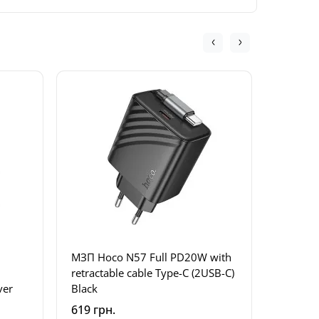
МЗП Hoco N57 Full PD20W with
МЗП Bas
retractable cable Type-C (2USB-C)
Charge
ver
Black
(P1011
619 грн.
969 грн