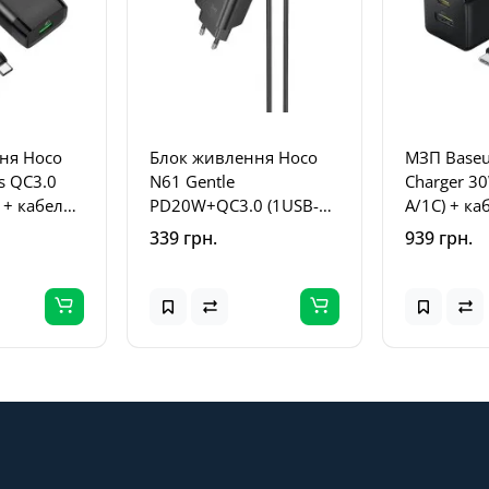
ня Hoco
Блок живлення Hoco
МЗП Baseu
s QC3.0
N61 Gentle
Charger 3
 + кабель
PD20W+QC3.0 (1USB-
A/1C) + ка
C Чорний
A/1C) + кабель Type-C to
Type-C (P
339 грн.
939 грн.
Lightning Black
Cluster Bla