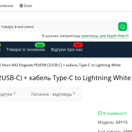
ернення
Блог
Я шукаю, наприклад,
ремінець для Apple Watch
Sale
Hot
и
Товари зі знижкою
Відгуки про нас
 Hoco N42 Elogiado PD45W (2USB-C) + кабель Type-C to Lightning White
SB-C) + кабель Type-C to Lightning White
0
0
ідгуки
Питання - відповідь
В наявності
Модель:
69115
Код товару:
2493