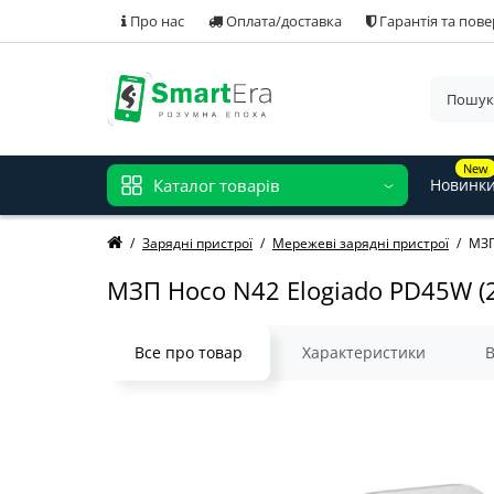
Про нас
Оплата/доставка
Гарантія та пов
New
Каталог товарів
Новинк
Зарядні пристрої
Мережеві зарядні пристрої
МЗП
МЗП Hoco N42 Elogiado PD45W (2U
Все про товар
Характеристики
В