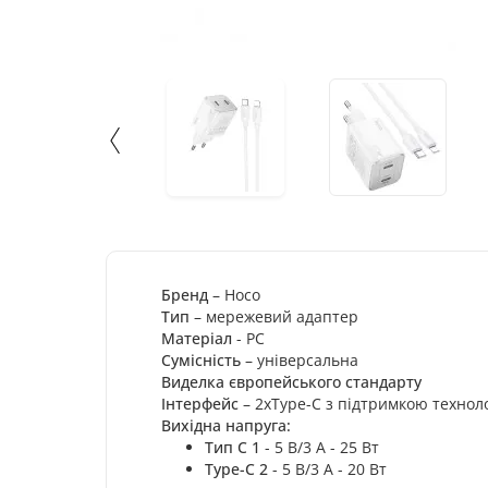
Бренд
– Hoco
Тип
– мережевий адаптер
Матеріал
- PC
Сумісність
– універсальна
Виделка європейського стандарту
Інтерфейс
– 2хType-C з підтримкою технолог
Вихідна напруга:
Тип C 1
- 5 В/3 А - 25 Вт
Type-C 2
- 5 В/3 А - 20 Вт