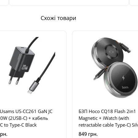
Схожі товари
Usams US-CC261 GaN JC
БЗП Hoco CQ18 Flash 2in1
20W (2USB-C) + кабель
Magnetic + iWatch (with
C to Type-C Black
retractable cable Type-C) Sil
грн.
849 грн.