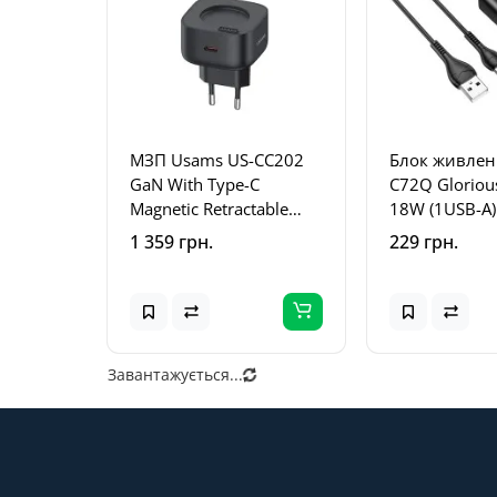
МЗП Usams US-CC202
Блок живлен
GaN With Type-C
C72Q Gloriou
Magnetic Retractable
18W (1USB-A)
Cable Module XMF Ser.
USB to Type-
1 359 грн.
229 грн.
35W (2USB-C) Black
Завантажується...