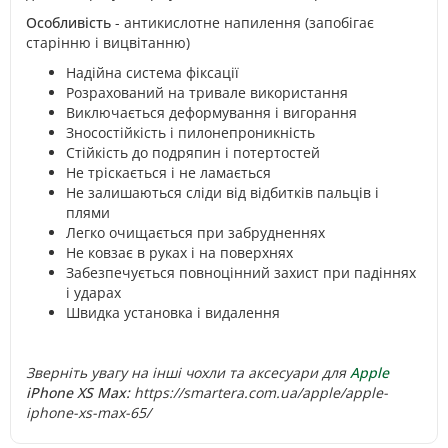
Особливість
- антикислотне напилення (запобігає
старінню і вицвітанню)
Надійна система фіксації
Розрахований на тривале використання
Виключається деформування і вигорання
Зносостійкість і пилонепроникність
Стійкість до подряпин і потертостей
Не тріскається і не ламається
Не залишаються сліди від відбитків пальців і
плями
Легко очищається при забрудненнях
Не ковзає в руках і на поверхнях
Забезпечується повноцінний захист при падіннях
і ударах
Швидка установка і видалення
Зверніть увагу на інші чохли та аксесуари для
Apple
iPhone XS Max:
https://smartera.com.ua/apple/apple-
iphone-xs-max-65/