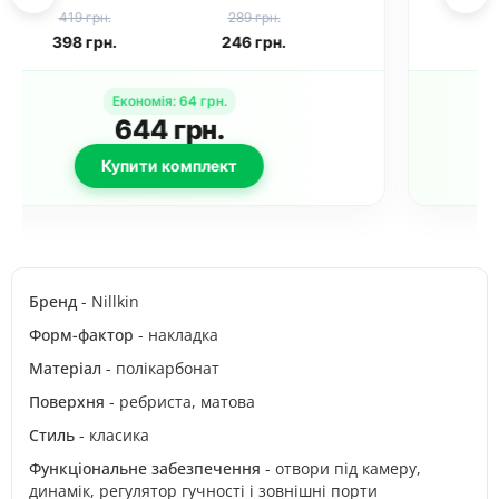
(6.5") Золотий
11 Pro Max (6.5") /
419 грн.
289 грн.
XS Max Чорний /
398
грн.
246
грн.
Біла підкладка
Економія
:
64
грн.
644
грн.
Купити комплект
Бренд
- Nillkin
Форм-фактор
- накладка
Матеріал
- полікарбонат
Поверхня
- ребриста, матова
Стиль
- класика
Функціональне забезпечення
- отвори під камеру,
динамік, регулятор гучності і зовнішні порти