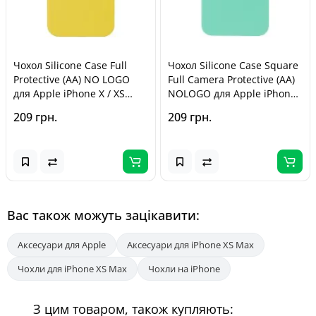
Чохол Silicone Case Full
Чохол Silicone Case Square
Protective (AA) NO LOGO
Full Camera Protective (AA)
для Apple iPhone X / XS
NOLOGO для Apple iPhone
(5.8") Жовтий / Yellow
XS Max (6.5") Бірюзовий /
209 грн.
209 грн.
Turquoise
Вас також можуть зацікавити:
Аксесуари для Apple
Аксесуари для iPhone XS Max
Чохли для iPhone XS Max
Чохли на iPhone
З цим товаром, також купляють: