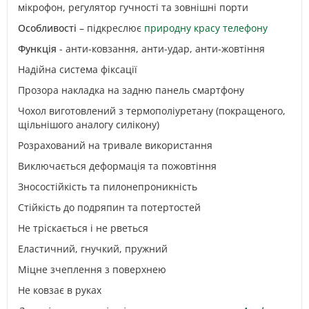
мікрофон, регулятор гучності та зовнішні порти
Особливості
– підкреслює
природну красу телефону
Функція
- анти-ковзання, анти-удар, анти-жовтіння
Надійна система фіксації
Прозора накладка на задню панель смартфону
Чохол виготовлений з термополіуретану (покращеного,
щільнішого аналогу силікону)
Розрахований на тривале використання
Виключається деформація та пожовтіння
Зносостійкість та пилонепроникність
Стійкість до подряпин та потертостей
Не тріскається і не рветься
Еластичний, гнучкий, пружний
Міцне зчеплення з поверхнею
Не ковзає в руках