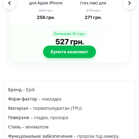
для Apple iPhone
(тех.пак) для
11 (6.1") Прозорий
Apple iPhone 11 /
269 грн.
319 грн.
XR (6.1") Чорний
256
грн.
271
грн.
Економія
:
61
грн.
527
грн.
Купити комплект
Бренд
– Epik
Форм-фактор
– накладка
Матеріал
– термополіуретан (TPU)
Поверхня
– гладка, прозора
Стиль
– мінімалізм
Функціональне забезпечення
– прорізи під камеру,