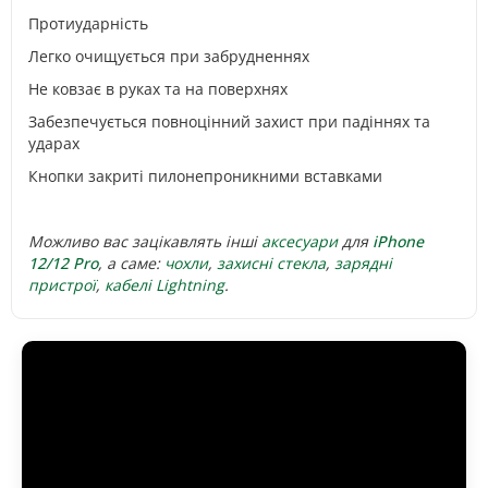
Протиударність
Легко очищується при забрудненнях
Не ковзає в руках та на поверхнях
Забезпечується повноцінний захист при падіннях та
ударах
Кнопки закриті пилонепроникними вставками
Можливо вас зацікавлять інші
аксесуари
для
iPhone
12/12 Pro
, а саме:
чохли
,
захисні с
текла
,
зарядні
пристрої
,
кабелі Lightning
.