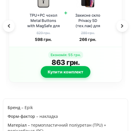
+
TPU+PC чохол
Захисне скло
Metal Buttons
Privacy 5D
with MagSafe для
(тех.пак) для
Apple iPhone 12
Apple iPhone 12
629 грн.
289 грн.
Pro / 12 (6.1)
Pro / 12 (6.1")
598
грн.
266
грн.
Чорний
Чорний
Економія
:
55
грн.
863
грн.
Купити комплект
Бренд
– Epik
Форм-фактор
– накладка
Матеріал
– термопластичний поліуретан (TPU) +
полікарбонат (PC)