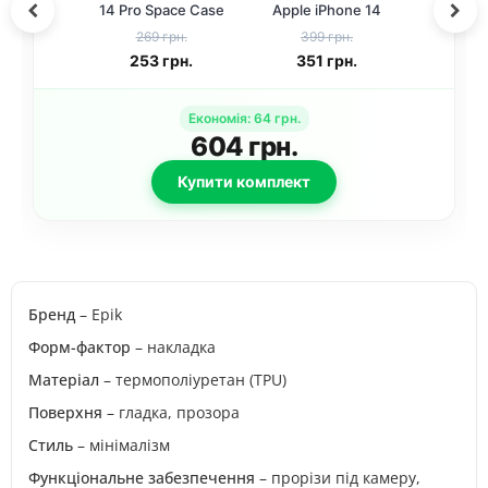
14 Pro Space Case
Apple iPhone 14
(Прозорий)
Pro (6.1")
269 грн.
399 грн.
Прозорий
253
грн.
351
грн.
Економія
:
64
грн.
604
грн.
Купити комплект
Бренд
– Epik
Форм-фактор
– накладка
Матеріал
– термополіуретан (TPU)
Поверхня
– гладка, прозора
Стиль
– мінімалізм
Функціональне забезпечення
– прорізи під камеру,