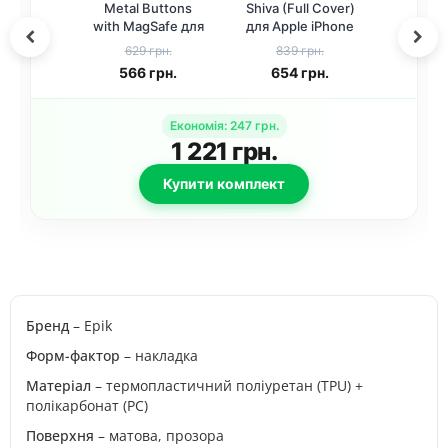
Metal Buttons
Shiva (Full Cover)
with MagSafe для
для Apple iPhone
Apple iPhone 14
14 Pro Max (6.7")
629 грн.
839 грн.
Pro Max (6.7")
Чорний
566
грн.
654
грн.
Синій
Економія
:
247
грн.
1 221
грн.
Купити комплект
Бренд
– Epik
Форм-фактор
– накладка
Матеріал
– термопластичний поліуретан (TPU) +
полікарбонат (PC)
Поверхня
– матова, прозора