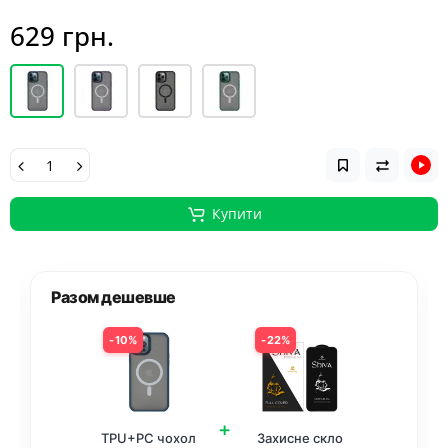
629 грн.
Купити
Разом дешевше
10%
22%
+
TPU+PC чохол
Захисне скло