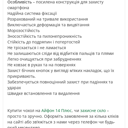
Особливість
– посилена конструкція для захисту
смартфона
Надійна система фіксації
Розрахований на тривале використання
Виключається деформація та вицвітання
Морозостійкість
Зносостійкість та пилонепроникність
Стійкість до подряпин і потертостей
Не тріскається і не ламається
Не залишаються сліди від відбитків пальців та плями
Легко очищується при забрудненнях
Не ковзає в руках та на поверхнях
Захист бічних кнопок у вигляді м'яких накладок, що їх
прикривають.
Забезпечується повноцінний захист при падіннях та
ударах
Швидке встановлення та видалення
Купити чохол на
Айфон 14 Плюс
, чи
захисне скло
–
просто та зручно. Оформіть замовлення за кілька кліків
на сайті або зв’яжіться з нами через телефон чи будь-
який месенджер.