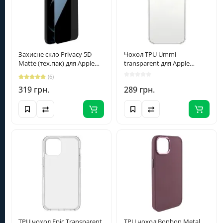
Категорії
Особистий кабінет
Захисне скло Privacy 5D
Чохол TPU Ummi
Matte (тех.пак) для Apple
transparent для Apple
iPhone 13 Pro Max / 14 Plus
iPhone 14 Plus (6.7") Clear
(098) 098-6235
(6)
(6.7") Чорний
319 грн.
289 грн.
+380980986235
info@smartera.com.ua
Пн-Сб з 09:00 до 18:00,
Нд - вихідний
SmartEra © 2026
TPU чохол Epic Transparent
TPU чохол Bonbon Metal