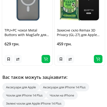
TPU+PC чохол Metal
Захисне скло Remax 3D
Buttons with MagSafe для
Privacy (GL-27) для Apple
Apple iPhone 14 Plus (6.7")
iPhone 13 Pro Max / 14 Plus
629 грн.
459 грн.
Синій
(6.7") Чорний
Вас також можуть зацікавити:
Аксесуари для Apple
Аксесуари для iPhone 14 Plus
Чохли для iPhone 14 Plus
Чохли на iPhone
Зелені чохли для Apple iPhone 14 Plus