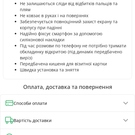
Не залишаються сліди від відбитків пальців та
плям
Не ковзає в руках і на поверхнях
Забезпечується повноцінний захист екрану та
корпусу при падінні
Надійно фіксує смартфон за допомогою
силіконової накладки
Під час розмови по телефону не потрібно тримати
обкладинку відкритою (під динамік передбачено
виріз)
Передбачена кишеня для візитної картки
Швидка установка та зняття
Оплата, доставка та повернення
Способи оплати
Оплата при отриманні (до 130 грн - повна передплата)
Вартість доставки
Онлайн-оплата карткою, GPay, ApplePay
Оплата на реквізити IBAN - знижка 5%
Відділення Нової Пошти - від 90 грн