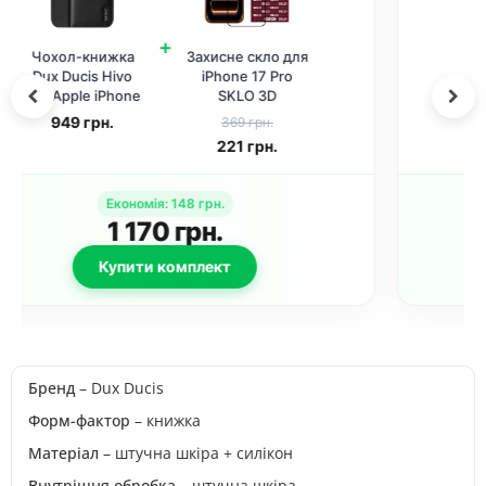
+
Чохол-книжка
Захисне скло для
Dux Ducis Hivo
iPhone 17 Pro 5D
для Apple iPhone
Anti-static Purple
17 Pro (6.3") Black
(Black)
949
грн.
289 грн.
145
грн.
Економія
:
145
грн.
1 093
грн.
Купити комплект
Бренд
– Dux Ducis
Форм-фактор
– книжка
Матеріал
– штучна шкіра + силікон
Внутрішня обробка
– штучна шкіра