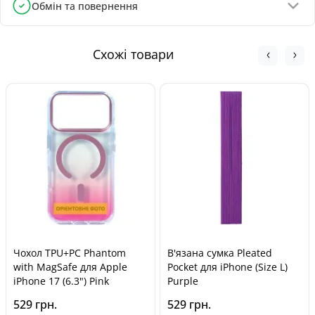
Обмін та повернення
Поштомати Нової Пошти - від 100 грн
Обмін та повернення товару можливі протягом
Кур'єром Нової Пошти - від 140 грн
30 днів
з
моменту покупки, відповідно до Закону України «Про
Схожі товари
захист прав споживачів».
Чохол TPU+PC Phantom
В'язана сумка Pleated
with MagSafe для Apple
Pocket для iPhone (Size L)
iPhone 17 (6.3") Pink
Purple
529 грн.
529 грн.